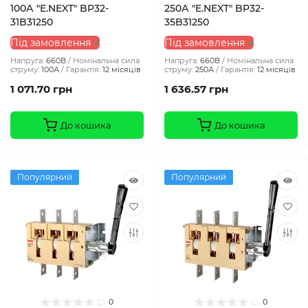
100А "E.NEXT" BP32-
250А "E.NEXT" BP32-
31B31250
35B31250
Під замовлення
Під замовлення
Напруга:
660В
Номінальна сила
Напруга:
660В
Номінальна сила
струму:
100А
Гарантія:
12 місяців
струму:
250А
Гарантія:
12 місяців
1 071.70 грн
1 636.57 грн
До кошика
До кошика
Популярний
Популярний
0
0