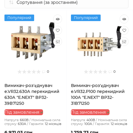
Популярний
Популярний
0
0
Вимикач-роз'єднувач
Вимикач-роз'єднувач
e.VR32.630А перекидний
e.VR32.P100 перекидний
630А "E.NEXT" BP32-
100А "E.NEXT" BP32-
39B71250
31B71250
Під замовлення
Під замовлення
Напруга:
660В
Номінальна сила
Напруга:
400В
Номінальна сила
струму:
630А
Гарантія:
12 місяців
струму:
100А
Гарантія:
12 місяців
6 971.03 грн
1 759.73 грн