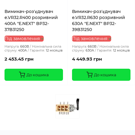
Вимикач-роз'єднувач
Вимикач-роз'єднувач
e.VR32.R400 розривний
e.VR32.R630 розривний
400А "E.NEXT" BP32-
630А "E.NEXT" BP32-
37B31250
39B31250
Під замовлення
Під замовлення
Напруга:
660В
Номінальна сила
Напруга:
660В
Номінальна сила
струму:
400А
Гарантія:
12 місяців
струму:
630А
Гарантія:
12 місяців
2 453.45 грн
4 449.93 грн
До кошика
До кошика