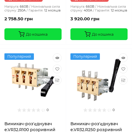
Напруга:
660В
Номінальна сила
Напруга:
660В
Номінальна сила
струму:
250А
Гарантія:
12 місяців
струму:
400А
Гарантія:
12 місяців
2 758.50 грн
3 920.00 грн
До кошика
До кошика
Популярний
Популярний
0
0
Вимикач-роз'єднувач
Вимикач-роз'єднувач
e.VR32.R100 розривний
e.VR32.R250 розривний