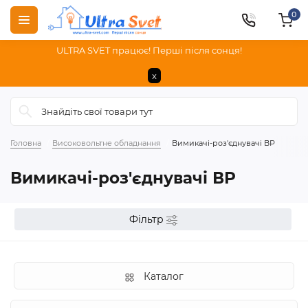
0
ULTRA SVET працює! Перші після сонця!
x
Головна
Високовольтне обладнання
Вимикачі-роз'єднувачі ВР
Вимикачі-роз'єднувачі ВР
Фільтр
Каталог