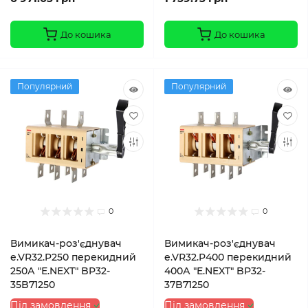
До кошика
До кошика
Популярний
Популярний
0
0
Вимикач-роз'єднувач
Вимикач-роз'єднувач
e.VR32.P250 перекидний
e.VR32.P400 перекидний
250А "E.NEXT" BP32-
400А "E.NEXT" BP32-
35B71250
37B71250
Під замовлення
Під замовлення