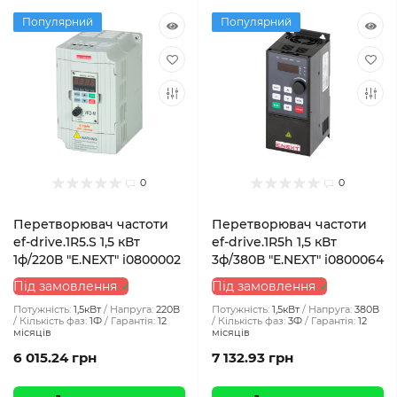
Популярний
Популярний
0
0
Перетворювач частоти
Перетворювач частоти
ef-drive.1R5.S 1,5 кВт
ef-drive.1R5h 1,5 кВт
1ф/220В "E.NEXT" i0800002
3ф/380В "E.NEXT" i0800064
Під замовлення
Під замовлення
Потужність:
1,5кВт
Напруга:
220В
Потужність:
1,5кВт
Напруга:
380В
Кількість фаз:
1Ф
Гарантія:
12
Кількість фаз:
3Ф
Гарантія:
12
місяців
місяців
6 015.24 грн
7 132.93 грн