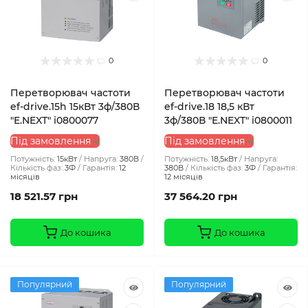
0
0
Перетворювач частоти
Перетворювач частоти
ef-drive.15h 15кВт 3ф/380В
ef-drive.18 18,5 кВт
"E.NEXT" i0800077
3ф/380В "E.NEXT" i0800011
Під замовлення
Під замовлення
Потужність:
15кВт
Напруга:
380В
Потужність:
18,5кВт
Напруга:
Кількість фаз:
3Ф
Гарантія:
12
380В
Кількість фаз:
3Ф
Гарантія:
місяців
12 місяців
18 521.57 грн
37 564.20 грн
До кошика
До кошика
Популярний
Популярний