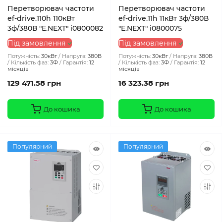
Перетворювач частоти
Перетворювач частоти
ef-drive.110h 110кВт
ef-drive.11h 11кВт 3ф/380В
3ф/380В "E.NEXT" i0800082
"E.NEXT" i0800075
Під замовлення
Під замовлення
Потужність:
30кВт
Напруга:
380В
Потужність:
30кВт
Напруга:
380В
Кількість фаз:
3Ф
Гарантія:
12
Кількість фаз:
3Ф
Гарантія:
12
місяців
місяців
129 471.58 грн
16 323.38 грн
До кошика
До кошика
Популярний
Популярний