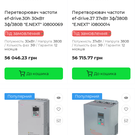
Перетворювач частоти
Перетворювач частоти
ef-drive.30h 30кВт
ef-drive.37 37кВт 3ф/380В
3ф/380В "E.NEXT" i0800069
"E.NEXT" i0800014
Під замовлення
Під замовлення
Потужність:
30кВт
Напруга:
380В
Потужність:
37кВт
Напруга:
380В
Кількість фаз:
3Ф
Гарантія:
12
Кількість фаз:
3Ф
Гарантія:
12
місяців
місяців
56 046.23 грн
56 715.77 грн
До кошика
До кошика
Популярний
Популярний