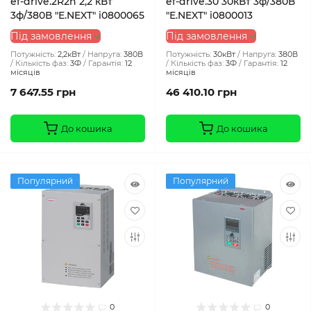
ef-drive.2R2h 2,2 кВт
ef-drive.30 30кВт 3ф/380В
3ф/380В "E.NEXT" i0800065
"E.NEXT" i0800013
Під замовлення
Під замовлення
Потужність:
2,2кВт
Напруга:
380В
Потужність:
30кВт
Напруга:
380В
Кількість фаз:
3Ф
Гарантія:
12
Кількість фаз:
3Ф
Гарантія:
12
місяців
місяців
7 647.55 грн
46 410.10 грн
До кошика
До кошика
Популярний
Популярний
0
0