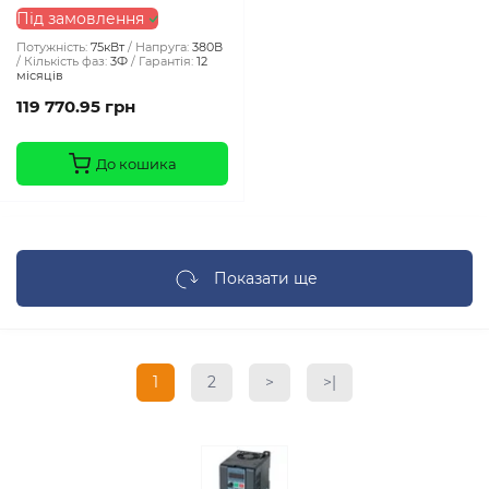
Під замовлення
Потужність:
75кВт
Напруга:
380В
Кількість фаз:
3Ф
Гарантія:
12
місяців
119 770.95 грн
До кошика
Показати ще
1
2
>
>|