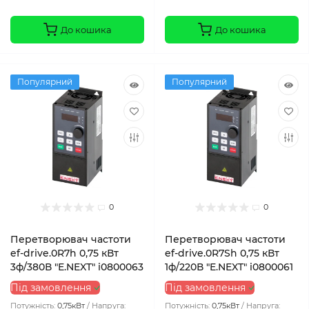
До кошика
До кошика
Популярний
Популярний
0
0
Перетворювач частоти
Перетворювач частоти
ef-drive.0R7h 0,75 кВт
ef-drive.0R7Sh 0,75 кВт
3ф/380В "E.NEXT" i0800063
1ф/220В "E.NEXT" i0800061
Під замовлення
Під замовлення
Потужність:
0,75кВт
Напруга:
Потужність:
0,75кВт
Напруга: