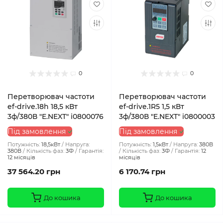
0
0
Перетворювач частоти
Перетворювач частоти
ef-drive.18h 18,5 кВт
ef-drive.1R5 1,5 кВт
3ф/380В "E.NEXT" i0800076
3ф/380В "E.NEXT" i0800003
Під замовлення
Під замовлення
Потужність:
18,5кВт
Напруга:
Потужність:
1,5кВт
Напруга:
380В
380В
Кількість фаз:
3Ф
Гарантія:
Кількість фаз:
3Ф
Гарантія:
12
12 місяців
місяців
37 564.20 грн
6 170.74 грн
До кошика
До кошика