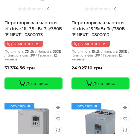
0
0
Перетворювач частоти
Перетворювач частоти
ef-drive.11L 7,5 кВт 3ф/380В
ef-drive.15 15кВт 3ф/380В
"E.NEXT" i0800073
"E.NEXT" i0800010
Під замовлення
Під замовлення
Потужність:
7,5кВт
Напруга:
380В
Потужність:
15кВт
Напруга:
380В
Кількість фаз:
3Ф
Гарантія:
12
Кількість фаз:
3Ф
Гарантія:
12
місяців
місяців
31 374.56 грн
24 927.10 грн
До кошика
До кошика
Популярний
Популярний