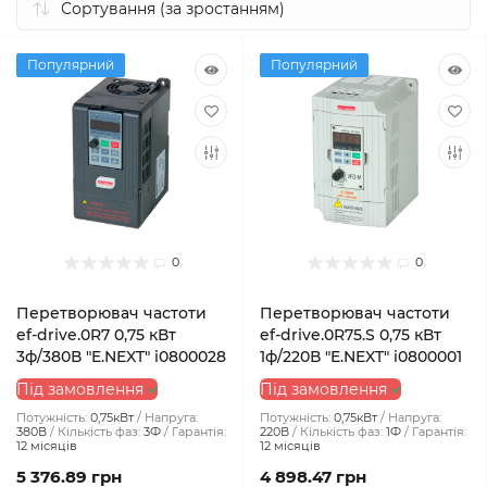
Популярний
Популярний
0
0
Перетворювач частоти
Перетворювач частоти
ef-drive.0R7 0,75 кВт
ef-drive.0R75.S 0,75 кВт
3ф/380В "E.NEXT" i0800028
1ф/220В "E.NEXT" i0800001
Під замовлення
Під замовлення
Потужність:
0,75кВт
Напруга:
Потужність:
0,75кВт
Напруга:
380В
Кількість фаз:
3Ф
Гарантія:
220В
Кількість фаз:
1Ф
Гарантія:
12 місяців
12 місяців
5 376.89 грн
4 898.47 грн