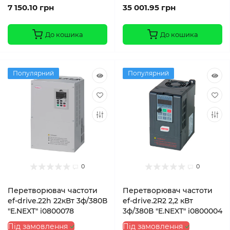
7 150.10 грн
35 001.95 грн
До кошика
До кошика
Популярний
Популярний
0
0
Перетворювач частоти
Перетворювач частоти
ef-drive.22h 22кВт 3ф/380В
ef-drive.2R2 2,2 кВт
"E.NEXT" i0800078
3ф/380В "E.NEXT" i0800004
Під замовлення
Під замовлення