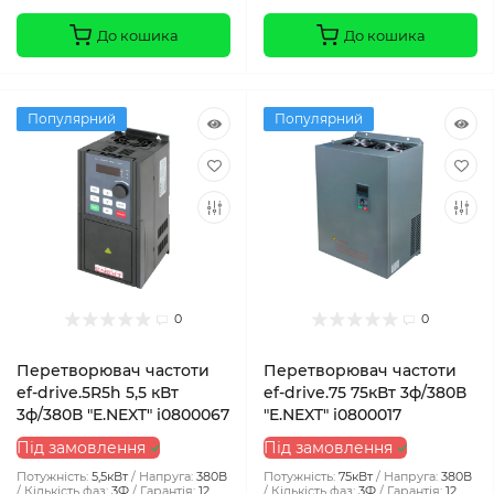
До кошика
До кошика
Популярний
Популярний
0
0
Перетворювач частоти
Перетворювач частоти
ef-drive.5R5h 5,5 кВт
ef-drive.75 75кВт 3ф/380В
3ф/380В "E.NEXT" i0800067
"E.NEXT" i0800017
Під замовлення
Під замовлення
Потужність:
5,5кВт
Напруга:
380В
Потужність:
75кВт
Напруга:
380В
Кількість фаз:
3Ф
Гарантія:
12
Кількість фаз:
3Ф
Гарантія:
12