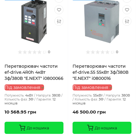
0
0
Перетворювач частоти
Перетворювач частоти
ef-drive.4R0h 4кВт
ef-drive.55 55кВт 3ф/380В
3ф/380В "E.NEXT" i0800066
"E.NEXT" i0800016
Під замовлення
Під замовлення
Потужність:
4кВт
Напруга:
380В
Потужність:
55кВт
Напруга:
380В
Кількість фаз:
3Ф
Гарантія:
12
Кількість фаз:
3Ф
Гарантія:
12
місяців
місяців
10 568.95 грн
46 500.00 грн
До кошика
До кошика