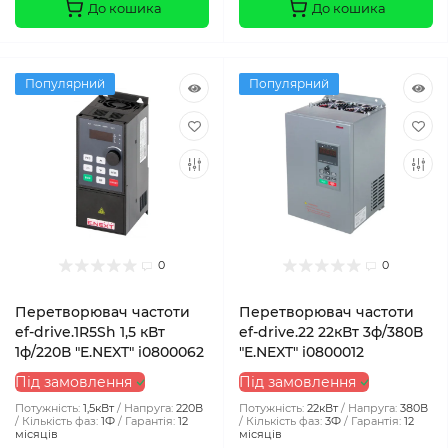
До кошика
До кошика
Популярний
Популярний
0
0
Перетворювач частоти
Перетворювач частоти
ef-drive.1R5Sh 1,5 кВт
ef-drive.22 22кВт 3ф/380В
1ф/220В "E.NEXT" i0800062
"E.NEXT" i0800012
Під замовлення
Під замовлення
Потужність:
1,5кВт
Напруга:
220В
Потужність:
22кВт
Напруга:
380В
Кількість фаз:
1Ф
Гарантія:
12
Кількість фаз:
3Ф
Гарантія:
12
місяців
місяців