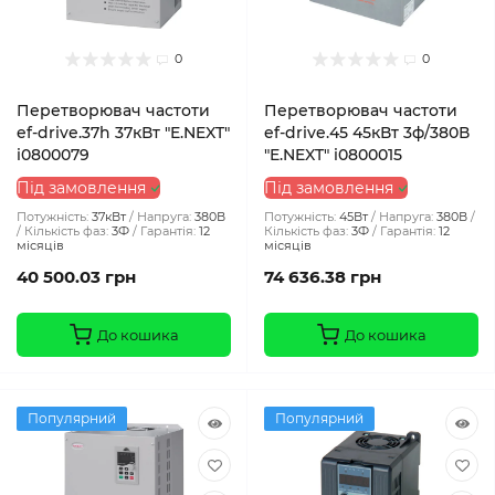
0
0
Перетворювач частоти
Перетворювач частоти
ef-drive.37h 37кВт "E.NEXT"
ef-drive.45 45кВт 3ф/380В
i0800079
"E.NEXT" i0800015
Під замовлення
Під замовлення
Потужність:
37кВт
Напруга:
380В
Потужність:
45Вт
Напруга:
380В
Кількість фаз:
3Ф
Гарантія:
12
Кількість фаз:
3Ф
Гарантія:
12
місяців
місяців
40 500.03 грн
74 636.38 грн
До кошика
До кошика
Популярний
Популярний