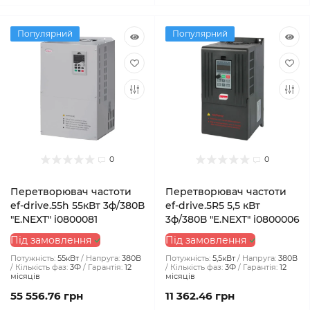
Популярний
Популярний
0
0
Перетворювач частоти
Перетворювач частоти
ef-drive.55h 55кВт 3ф/380В
ef-drive.5R5 5,5 кВт
"E.NEXT" i0800081
3ф/380В "E.NEXT" i0800006
Під замовлення
Під замовлення
Потужність:
55кВт
Напруга:
380В
Потужність:
5,5кВт
Напруга:
380В
Кількість фаз:
3Ф
Гарантія:
12
Кількість фаз:
3Ф
Гарантія:
12
місяців
місяців
55 556.76 грн
11 362.46 грн