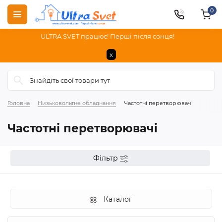
0
ULTRA SVET працює! Перші після сонця!
x
Головна
Низьковольтне обладнання
Частотні перетворювачі
Частотні перетворювачі
Фільтр
Каталог