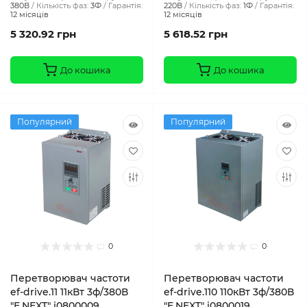
380В
Кількість фаз:
3Ф
Гарантія:
220В
Кількість фаз:
1Ф
Гарантія:
12 місяців
12 місяців
5 320.92 грн
5 618.52 грн
До кошика
До кошика
Популярний
Популярний
0
0
Перетворювач частоти
Перетворювач частоти
ef-drive.11 11кВт 3ф/380В
ef-drive.110 110кВт 3ф/380В
"E.NEXT" i0800009
"E.NEXT" i0800019