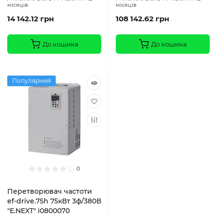
місяців
місяців
14 142.12 грн
108 142.62 грн
До кошика
До кошика
Популярний
0
Перетворювач частоти
ef-drive.75h 75кВт 3ф/380В
"E.NEXT" i0800070