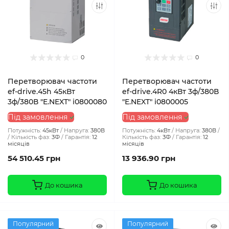
0
0
Перетворювач частоти
Перетворювач частоти
ef-drive.45h 45кВт
ef-drive.4R0 4кВт 3ф/380В
3ф/380В "E.NEXT" i0800080
"E.NEXT" i0800005
Під замовлення
Під замовлення
Потужність:
45кВт
Напруга:
380В
Потужність:
4кВт
Напруга:
380В
Кількість фаз:
3Ф
Гарантія:
12
Кількість фаз:
3Ф
Гарантія:
12
місяців
місяців
54 510.45 грн
13 936.90 грн
До кошика
До кошика
Популярний
Популярний