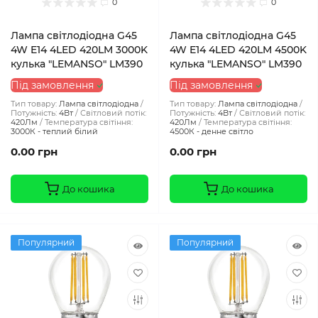
0
0
Лампа світлодіодна G45
Лампа світлодіодна G45
4W E14 4LED 420LM 3000K
4W E14 4LED 420LM 4500K
кулька "LEMANSO" LM390
кулька "LEMANSO" LM390
Під замовлення
Під замовлення
Тип товару:
Лампа світлодіодна
Тип товару:
Лампа світлодіодна
Потужність:
4Вт
Світловий потік:
Потужність:
4Вт
Світловий потік:
420Лм
Температура світіння:
420Лм
Температура світіння:
3000К - теплий білий
4500К - денне світло
0.00 грн
0.00 грн
До кошика
До кошика
Популярний
Популярний