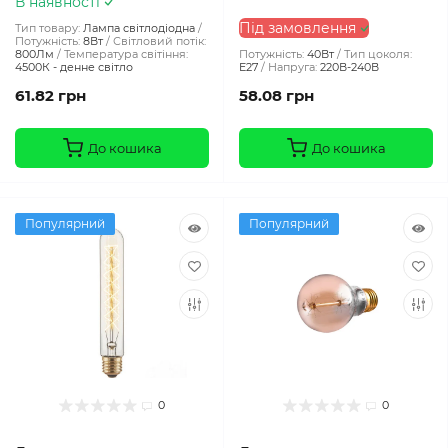
В наявності
Під замовлення
Тип товару:
Лампа світлодіодна
Потужність:
8Вт
Світловий потік:
800Лм
Температура світіння:
Потужність:
40Вт
Тип цоколя:
4500К - денне світло
E27
Напруга:
220В-240В
61.82 грн
58.08 грн
До кошика
До кошика
Популярний
Популярний
0
0