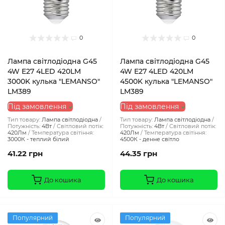
0
0
Лампа світлодіодна G45
Лампа світлодіодна G45
4W E27 4LED 420LM
4W E27 4LED 420LM
3000K кулька "LEMANSO"
4500K кулька "LEMANSO"
LM389
LM389
Під замовлення
Під замовлення
Тип товару:
Лампа світлодіодна
Тип товару:
Лампа світлодіодна
Потужність:
4Вт
Світловий потік:
Потужність:
4Вт
Світловий потік:
420Лм
Температура світіння:
420Лм
Температура світіння:
3000К - теплий білий
4500К - денне світло
41.22 грн
44.35 грн
До кошика
До кошика
Популярний
Популярний