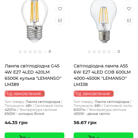
0
0
Лампа світлодіодна G45
Світлодіодна лампа A55
4W E27 4LED 420LM
6W E27 4LED COB 600LM
6500K кулька "LEMANSO"
4000-4500K "LEMANSO"
LM389
LM338
Під замовлення
Під замовлення
Тип товару:
Лампа світлодіодна
Тип товару:
Лампа світлодіодна
Потужність:
4Вт
Світловий потік:
Потужність:
6Вт
Світловий потік:
420Лм
Температура світіння:
600Лм
Температура світіння:
6500К - холодно білий
4500К - денне світло
44.35 грн
56.67 грн