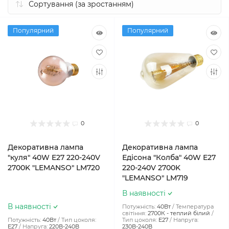
Популярний
Популярний
0
0
Декоративна лампа
Декоративна лампа
"куля" 40W E27 220-240V
Едісона "Колба" 40W E27
2700K "LEMANSO" LM720
220-240V 2700K
"LEMANSO" LM719
В наявності
В наявності
Потужність:
40Вт
Температура
світіння:
2700К - теплий білий
Потужність:
40Вт
Тип цоколя:
Тип цоколя:
E27
Напруга:
E27
Напруга:
220В-240В
230В-240В