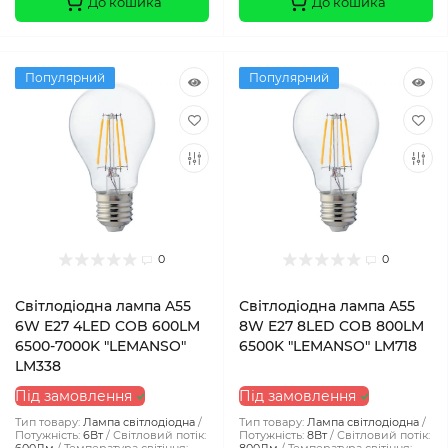
До кошика
До кошика
Популярний
Популярний
0
0
Світлодіодна лампа A55
Світлодіодна лампа A55
6W E27 4LED COB 600LM
8W E27 8LED COB 800LM
6500-7000K "LEMANSO"
6500K "LEMANSO" LM718
LM338
Під замовлення
Під замовлення
Тип товару:
Лампа світлодіодна
Тип товару:
Лампа світлодіодна
Потужність:
6Вт
Світловий потік:
Потужність:
8Вт
Світловий потік: