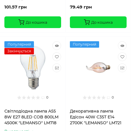
101.57 грн
79.49 грн
До кошика
До кошика
Популярний
Популярний
Закінчується
0
0
Світлодіодна лампа A55
Декоративна лампа
8W E27 8LED COB 800LM
Едісон 40W C35T E14
4500K "LEMANSO" LM718
2700K "LEMANSO" LM721