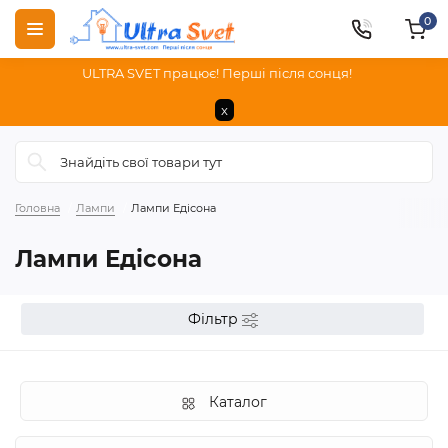
0
ULTRA SVET працює! Перші після сонця!
x
Головна
Лампи
Лампи Едісона
Лампи Едісона
Фільтр
Каталог