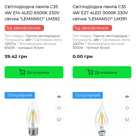
Світлодіодна лампа C35
Світлодіодна лампа C35
4W E14 4LED 6500K 230V
4W E27 4LED 3000K 230V
свічка "LEMANSO" LM392
свічка "LEMANSO" LM391
Під замовлення
Під замовлення
Тип товару:
Лампа світлодіодна
Тип товару:
Лампа світлодіодна
Потужність:
4Вт
Світловий потік:
Потужність:
4Вт
Світловий потік:
420Лм
Температура світіння:
420Лм
Температура світіння:
6500К - холодно білий
3000К - теплий білий
39.42 грн
0.00 грн
До кошика
До кошика
Популярний
Популярний