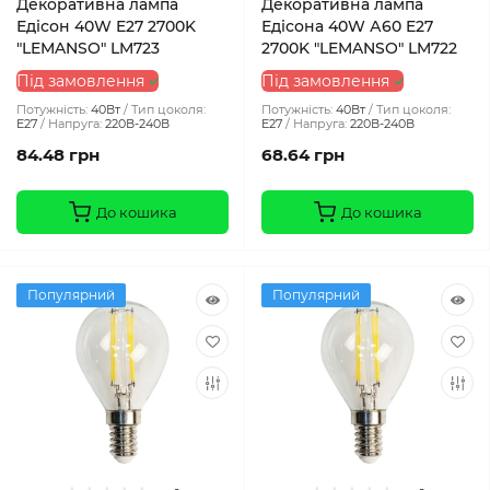
Декоративна лампа
Декоративна лампа
Едісон 40W E27 2700K
Едісона 40W А60 E27
"LEMANSO" LM723
2700K "LEMANSO" LM722
Під замовлення
Під замовлення
Потужність:
40Вт
Тип цоколя:
Потужність:
40Вт
Тип цоколя:
E27
Напруга:
220В-240В
E27
Напруга:
220В-240В
84.48 грн
68.64 грн
До кошика
До кошика
Популярний
Популярний