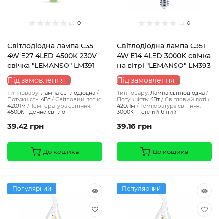
0
0
Світлодіодна лампа C35
Світлодіодна лампа C35T
4W E27 4LED 4500K 230V
4W E14 4LED 3000K свічка
свічка "LEMANSO" LM391
на вітрі "LEMANSO" LM393
Під замовлення
Під замовлення
Тип товару:
Лампа світлодіодна
Тип товару:
Лампа світлодіодна
Потужність:
4Вт
Світловий потік:
Потужність:
4Вт
Світловий потік:
420Лм
Температура світіння:
420Лм
Температура світіння:
4500К - денне світло
3000К - теплий білий
39.42 грн
39.16 грн
До кошика
До кошика
Популярний
Популярний