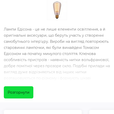
Лампи Едісона - це не лише елементи освітлення, а й
оригінальні аксесуари, що беруть участь у створенні
самобутнього інтер'єру. Вироби на вигляд повторюють
старовинні лампочки, які були винайдені Томасом
Едісоном на початку минулого століття. Ключова
особливість пристроїв - наявність нитки вольфрамової,
добре помітної через прозоре скло. Подібні прилади на
вигляд дуже відрізняються від інших: нитки
розташовуються по-різному і формують цікаві
візерунки, що надає ретро-ламп деяку родзинку.
Розгорнути
Типи ламп Едісона
Потреба у поєднанні функціональності пристроїв