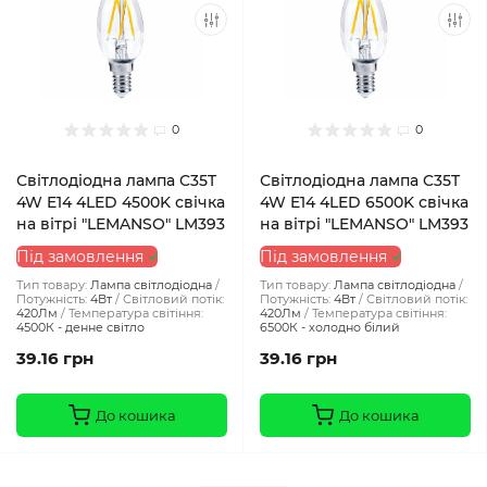
0
0
Світлодіодна лампа C35T
Світлодіодна лампа C35T
4W E14 4LED 4500K свічка
4W E14 4LED 6500K свічка
на вітрі "LEMANSO" LM393
на вітрі "LEMANSO" LM393
Під замовлення
Під замовлення
Тип товару:
Лампа світлодіодна
Тип товару:
Лампа світлодіодна
Потужність:
4Вт
Світловий потік:
Потужність:
4Вт
Світловий потік:
420Лм
Температура світіння:
420Лм
Температура світіння:
4500К - денне світло
6500К - холодно білий
39.16 грн
39.16 грн
До кошика
До кошика