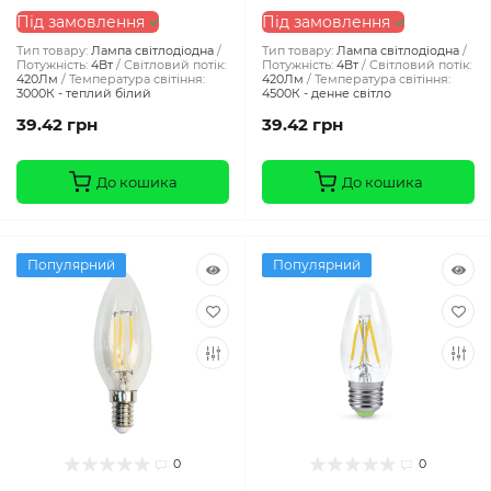
Під замовлення
Під замовлення
Тип товару:
Лампа світлодіодна
Тип товару:
Лампа світлодіодна
Потужність:
4Вт
Світловий потік:
Потужність:
4Вт
Світловий потік:
420Лм
Температура світіння:
420Лм
Температура світіння:
3000К - теплий білий
4500К - денне світло
39.42 грн
39.42 грн
До кошика
До кошика
Популярний
Популярний
0
0