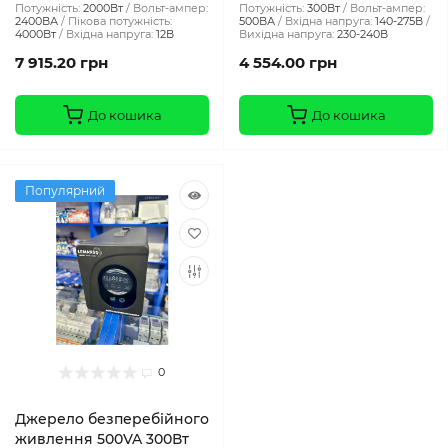
Потужність:
2000Вт
Вольт-ампер:
Потужність:
300Вт
Вольт-ампер:
2400ВА
Пікова потужність:
500ВА
Вхідна напруга:
140-275В
4000Вт
Вхідна напруга:
12В
Вихідна напруга:
230-240В
7 915.20 грн
4 554.00 грн
До кошика
До кошика
Популярний
0
Джерело безперебійного
живлення 500VA 300Вт