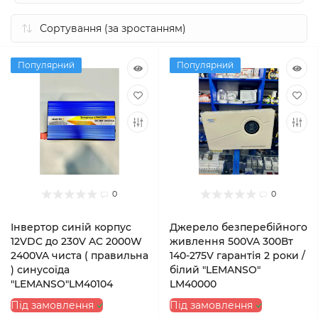
Популярний
Популярний
0
0
Інвертор синій корпус
Джерело безперебійного
12VDC до 230V AC 2000W
живлення 500VA 300Вт
2400VA чиста ( правильна
140-275V гарантія 2 роки /
) синусоїда
білий "LEMANSO"
"LEMANSO"LM40104
LM40000
Під замовлення
Під замовлення