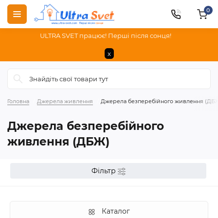
0
ULTRA SVET працює! Перші після сонця!
x
Головна
Джерела живлення
Джерела безперебійного живлення (ДБ
Джерела безперебійного
живлення (ДБЖ)
Фільтр
Каталог