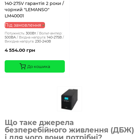
140-275V гарантія 2 роки /
чорний "LEMANSO"
LM40001
Під замовлення
Потужність:
300Вт
Вольт-ампер:
500ВА
Вхідна напруга:
140-275В
Вихідна напруга:
230-240В
4 554.00 грн
До кошика
Що таке джерела
безперебійного живлення (ДБЖ)
і для чого вони потрібні?