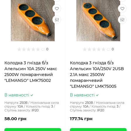
0
0
Колодка 3 гнізда б/з
Колодка 3 гнізда б/з
Апельсин 10A 250V макс
Апельсин 10A/250V 2USB
2500W помаранчевий
2.1A макс 2500W
"LEMANSO" LMK75002
помаранчевий
"LEMANSO" LMK75005
В наявності
В наявності
Напруга:
250В
Номінальна сила
Напруга:
250В
Номінальна сила
струму:
10A
Кількість гнізд:
3
струму:
10A
Кількість гнізд:
3
Ступінь захисту:
IP20
Ступінь захисту:
IP20
58.00 грн
177.74 грн