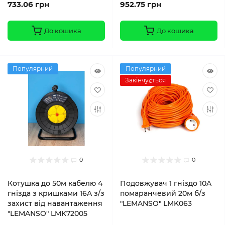
733.06 грн
952.75 грн
До кошика
До кошика
Популярний
Популярний
Закінчується
0
0
Котушка до 50м кабелю 4
Подовжувач 1 гніздо 10A
гнізда з кришками 16A з/з
помаранчевий 20м б/з
захист від навантаження
"LEMANSO" LMK063
"LEMANSO" LMK72005