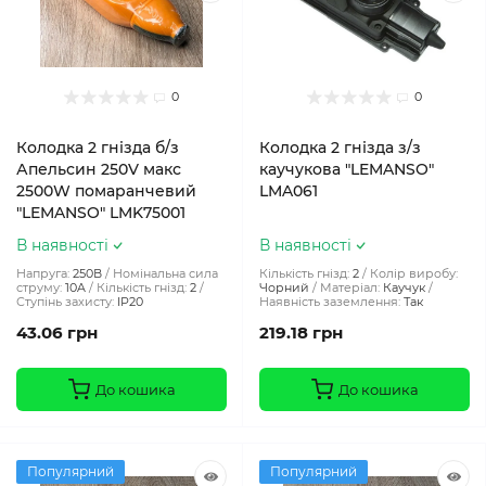
0
0
Колодка 2 гнізда б/з
Колодка 2 гнізда з/з
Апельсин 250V макс
каучукова "LEMANSO"
2500W помаранчевий
LMA061
"LEMANSO" LMK75001
В наявності
В наявності
Напруга:
250В
Номінальна сила
Кількість гнізд:
2
Колір виробу:
струму:
10A
Кількість гнізд:
2
Чорний
Матеріал:
Каучук
Ступінь захисту:
IP20
Наявність заземлення:
Так
43.06 грн
219.18 грн
До кошика
До кошика
Популярний
Популярний