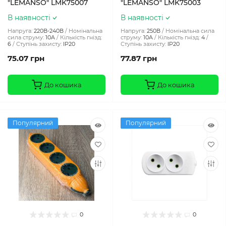
"LEMANSO" LMK75007
"LEMANSO" LMK75003
В наявності
В наявності
Напруга:
220В-240В
Номінальна
Напруга:
250В
Номінальна сила
сила струму:
10A
Кількість гнізд:
струму:
10A
Кількість гнізд:
4
6
Ступінь захисту:
IP20
Ступінь захисту:
IP20
75.07 грн
77.87 грн
До кошика
До кошика
Популярний
Популярний
0
0