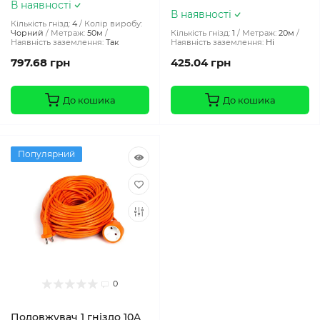
В наявності
В наявності
Кількість гнізд:
4
Колір виробу:
Чорний
Метраж:
50м
Кількість гнізд:
1
Метраж:
20м
Наявність заземлення:
Так
Наявність заземлення:
Ні
797.68 грн
425.04 грн
До кошика
До кошика
Популярний
0
Подовжувач 1 гніздо 10A