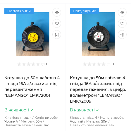
Популярний
Популярний
0
0
Котушка до 50м кабелю 4
Котушка до 50м кабелю 4
гнізда 16A з/з захист від
гнізда 16A з/з захист від
перевантаження
перевантаження, з цифр.
"LEMANSO" LMK72001
вольметром "LEMANSO"
LMK72009
В наявності
В наявності
Кількість гнізд:
4
Колір виробу:
Кількість гнізд:
4
Колір виробу:
Чорний
Метраж:
50м
Чорний
Метраж:
50м
Наявність заземлення:
Так
Наявність заземлення:
Так