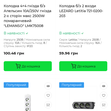
Колодка 4+4 гнізда б/з
Колодка б/з 2 входи
Апельсин 10A/250V гнізда
LEZARD Letitia 721-0200-
2-х сторін макс 2500W
203
помаранчевий
"LEMANSO" LMK75008
В наявності
В наявності
Напруга:
250В
Номінальна сила
Серія:
Letitia
Напруга:
250В
струму:
10A
Кількість гнізд:
8
Номінальна сила струму:
16A
Ступінь захисту:
IP20
Кількість гнізд:
2
100.46 грн
59.96 грн
До кошика
До кошика
Популярний
Популярний