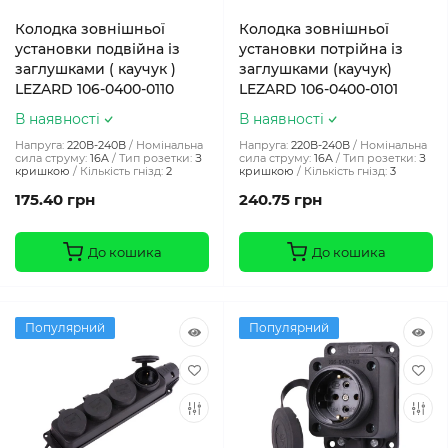
Колодка зовнішньої
Колодка зовнішньої
установки подвійна із
установки потрійна із
заглушками ( каучук )
заглушками (каучук)
LEZARD 106-0400-0110
LEZARD 106-0400-0101
В наявності
В наявності
Напруга:
220В-240В
Номінальна
Напруга:
220В-240В
Номінальна
сила струму:
16A
Тип розетки:
З
сила струму:
16A
Тип розетки:
З
кришкою
Кількість гнізд:
2
кришкою
Кількість гнізд:
3
175.40 грн
240.75 грн
До кошика
До кошика
Популярний
Популярний