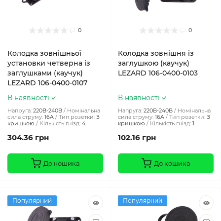
0
0
Колодка зовнішньої
Колодка зовнішня із
установки четверна із
заглушкою (каучук)
заглушками (каучук)
LEZARD 106-0400-0103
LEZARD 106-0400-0107
В наявності
В наявності
Напруга:
220В-240В
Номінальна
Напруга:
220В-240В
Номінальна
сила струму:
16A
Тип розетки:
З
сила струму:
16A
Тип розетки:
З
кришкою
Кількість гнізд:
4
кришкою
Кількість гнізд:
1
304.36 грн
102.16 грн
До кошика
До кошика
Популярний
Популярний