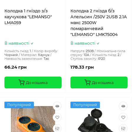
Колодка 1 гніздо з/з
Колодка 2 гнізда б/з
каучукова "LEMANSO"
Апельсин /250V 2USB 2.1A
LMA059
макс 2500W
помаранчевий
"LEMANSO" LMK75004
В наявності
В наявності
Кількість гнізд:
1
Колір виробу:
Напруга:
250В
Номінальна сила
Чорний
Матеріал:
Каучук
струму:
10A
Кількість гнізд:
2
Наявність заземлення:
Так
Ступінь захисту:
IP20
66.24 грн
178.33 грн
До кошика
До кошика
Популярний
Популярний