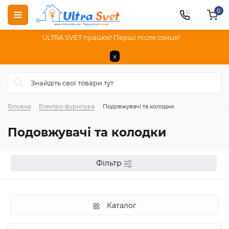
0
ULTRA SVET працює! Перші після сонця!
x
Головна
Електро-фурнітура
Подовжувачі та колодки
Подовжувачі та колодки
Фільтр
Каталог