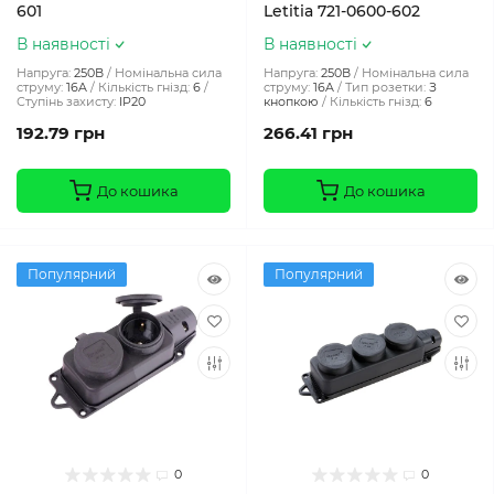
601
Letitia 721-0600-602
В наявності
В наявності
Напруга:
250В
Номінальна сила
Напруга:
250В
Номінальна сила
струму:
16A
Кількість гнізд:
6
струму:
16A
Тип розетки:
З
Ступінь захисту:
IP20
кнопкою
Кількість гнізд:
6
192.79 грн
266.41 грн
До кошика
До кошика
Популярний
Популярний
0
0