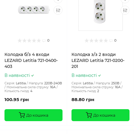
0
0
Колодка б/з 4 входи
Колодка з/з 2 входи
LEZARD Letitia 721-0400-
LEZARD Letitia 721-0200-
403
201
В наявності
В наявності
Серія:
Letitia
Напруга:
220В-240В
Серія:
Letitia
Напруга:
250В
Номінальна сила струму:
16A
Номінальна сила струму:
16A
Кількість гнізд:
4
Кількість гнізд:
2
100.95 грн
88.80 грн
До кошика
До кошика