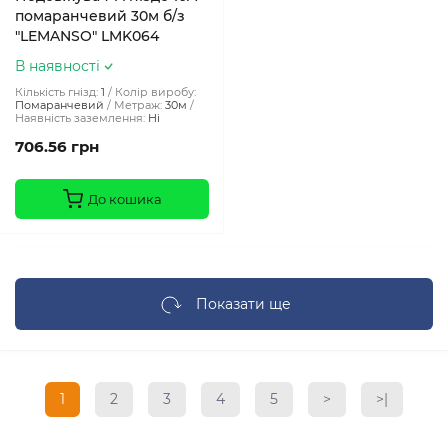
помаранчевий 30м б/з
"LEMANSO" LMK064
В наявності
Кількість гнізд:
1
Колір виробу:
Помаранчевий
Метраж:
30м
Наявність заземлення:
Ні
706.56 грн
До кошика
Показати ще
1
2
3
4
5
>
>|