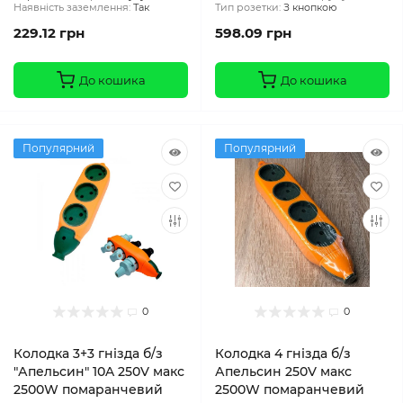
Наявність заземлення:
Так
Тип розетки:
З кнопкою
229.12 грн
598.09 грн
До кошика
До кошика
Популярний
Популярний
0
0
Колодка 3+3 гнізда б/з
Колодка 4 гнізда б/з
"Апельсин" 10A 250V макс
Апельсин 250V макс
2500W помаранчевий
2500W помаранчевий