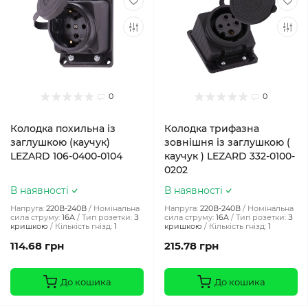
0
0
Колодка похильна із
Колодка трифазна
заглушкою (каучук)
зовнішня із заглушкою (
LEZARD 106-0400-0104
каучук ) LEZARD 332-0100-
0202
В наявності
В наявності
Напруга:
220В-240В
Номінальна
Напруга:
220В-240В
Номінальна
сила струму:
16A
Тип розетки:
З
сила струму:
16A
Тип розетки:
З
кришкою
Кількість гнізд:
1
кришкою
Кількість гнізд:
1
114.68 грн
215.78 грн
До кошика
До кошика