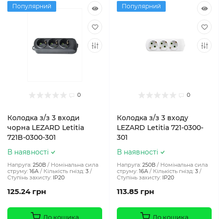
Популярний
Популярний
0
0
Колодка з/з 3 входи
Колодка з/з 3 входу
чорна LEZARD Letitia
LEZARD Letitia 721-0300-
721B-0300-301
301
В наявності
В наявності
Напруга:
250В
Номінальна сила
Напруга:
250В
Номінальна сила
струму:
16A
Кількість гнізд:
3
струму:
16A
Кількість гнізд:
3
Ступінь захисту:
IP20
Ступінь захисту:
IP20
125.24 грн
113.85 грн
До кошика
До кошика