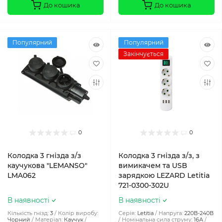
До кошика
До кошика
Популярний
Популярний
Закінчується
0
0
Колодка 3 гнізда з/з
Колодка 3 гнізда з/з, з
каучукова "LEMANSO"
вимикачем та USB
LMA062
зарядкою LEZARD Letitia
721-0300-302U
В наявності
В наявності
Кількість гнізд:
3
Колір виробу:
Серія:
Letitia
Напруга:
220В-240В
Чорний
Матеріал:
Каучук
Номінальна сила струму:
16A