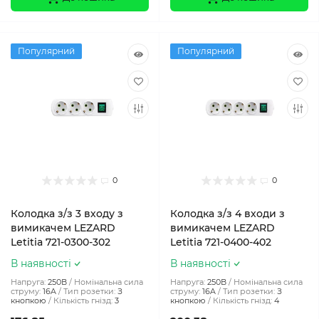
Популярний
Популярний
0
0
Колодка з/з 3 входу з
Колодка з/з 4 входи з
вимикачем LEZARD
вимикачем LEZARD
Letitia 721-0300-302
Letitia 721-0400-402
В наявності
В наявності
Напруга:
250В
Номінальна сила
Напруга:
250В
Номінальна сила
струму:
16A
Тип розетки:
З
струму:
16A
Тип розетки:
З
кнопкою
Кількість гнізд:
3
кнопкою
Кількість гнізд:
4