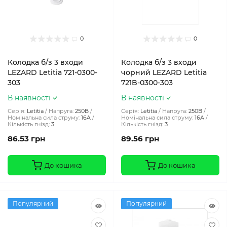
0
0
Колодка б/з 3 входи
Колодка б/з 3 входи
LEZARD Letitia 721-0300-
чорний LEZARD Letitia
303
721B-0300-303
В наявності
В наявності
Серія:
Letitia
Напруга:
250В
Серія:
Letitia
Напруга:
250В
Номінальна сила струму:
16A
Номінальна сила струму:
16A
Кількість гнізд:
3
Кількість гнізд:
3
86.53 грн
89.56 грн
До кошика
До кошика
Популярний
Популярний