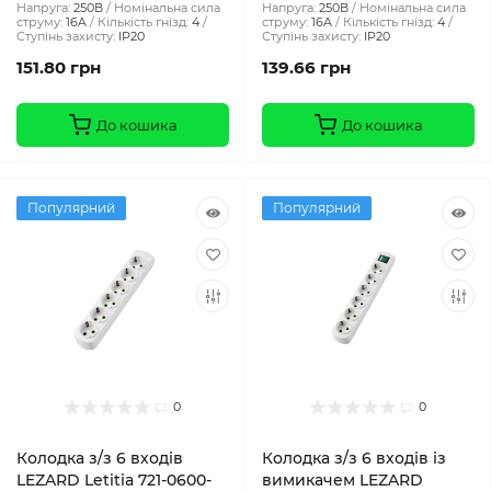
Напруга:
250В
Номінальна сила
Напруга:
250В
Номінальна сила
струму:
16A
Кількість гнізд:
4
струму:
16A
Кількість гнізд:
4
Ступінь захисту:
IP20
Ступінь захисту:
IP20
151.80 грн
139.66 грн
До кошика
До кошика
Популярний
Популярний
0
0
Колодка з/з 6 входів
Колодка з/з 6 входів із
LEZARD Letitia 721-0600-
вимикачем LEZARD