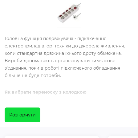
Головна функція подовжувача - підключення
електроприладів, оргтехніки до джерела живлення,
коли стандартна довжина їхнього дроту обмежена.
Вироби допомагають організовувати тимчасове
з'єднання, поки в роботі підключеного обладнання
більше не буде потреби.
Як вибрати переноску з колодкою
Найбільш затребуваними в побуті є перенесення на
Розгорнути
220 В. Перед покупкою приладу врахуйте цілі
застосування подовжувача (які пристрої до нього
будуть приєднуватися). Критерії вибору подовжувача: