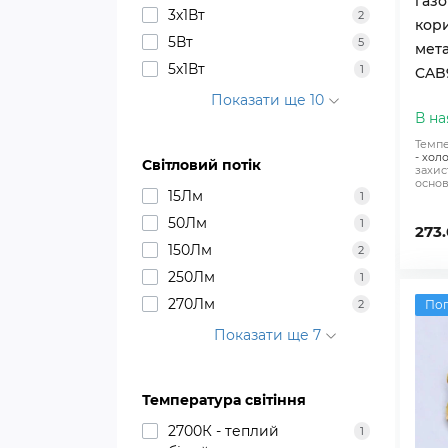
газо
3х1Вт
2
кор
5Вт
5
мет
5х1Вт
1
CAB
Показати ще 10
В на
Темпе
- хол
Світловий потік
захис
основ
15Лм
1
50Лм
1
273.
150Лм
2
250Лм
1
270Лм
По
2
Показати ще 7
Температура світіння
2700К - теплий
1