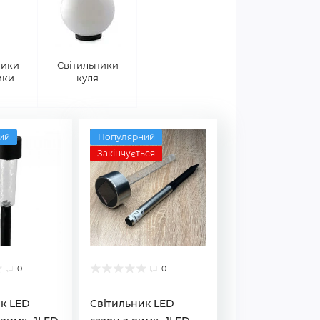
ники
Світильники
ики
куля
ий
Популярний
Закінчується
0
0
к LED
Світильник LED