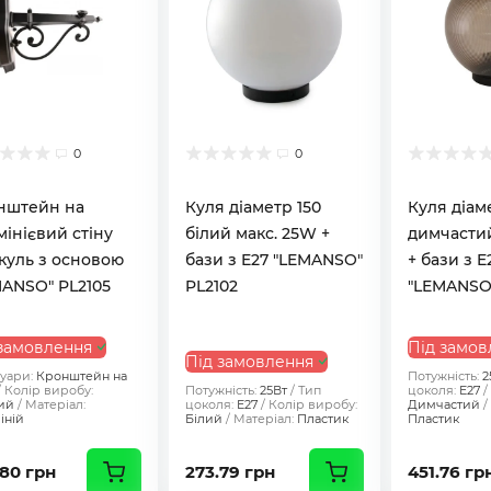
0
0
нштейн на
Куля діаметр 150
Куля діам
інієвий стіну
білий макс. 25W +
димчастий
куль з основою
бази з E27 "LEMANSO"
+ бази з E
ANSO" PL2105
PL2102
"LEMANSO"
замовлення
Під замов
Під замовлення
уари:
Кронштейн на
Потужність:
2
Колір виробу:
Потужність:
25Вт
Тип
цоколя:
E27
ий
Матеріал:
цоколя:
E27
Колір виробу:
Димчастий
іній
Білий
Матеріал:
Пластик
Пластик
.80 грн
273.79 грн
451.76 гр