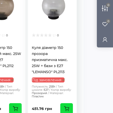
0
0
0
0
етр 150
Куля діаметр 150
 макс. 25W
прозора
27
призматична макс.
 PL2112
25W + бази з E27
"LEMANSO" PL2113
лення
Під замовлення
5Вт
Тип
Потужність:
25Вт
Тип
Колір виробу:
цоколя:
E27
Колір виробу:
Матеріал:
Прозорий
Матеріал:
Пластик
н
451.76 грн