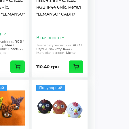
вимк., 1LED
газон з вимк., 1LED
6міс.
RGB IP44 6міс. метал
а "LEMANSO"
"LEMANSO" CAB117
ті
В наявності
світіння:
RGB
ту:
IP44
Температура світіння:
RGB
ови:
Пластик
Ступінь захисту:
IP44
днів
Матеріал основи:
Метал
110.40 грн
ий
Популярний