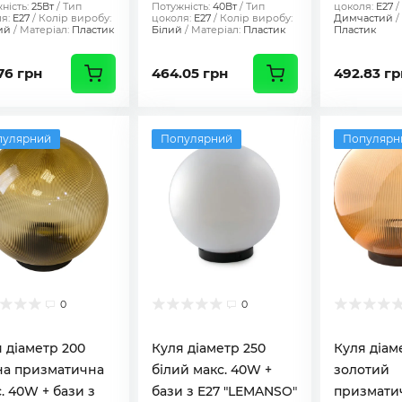
ність:
25Вт
Тип
Потужність:
40Вт
Тип
цоколя:
E27
я:
E27
Колір виробу:
цоколя:
E27
Колір виробу:
Димчастий
ий
Матеріал:
Пластик
Білий
Матеріал:
Пластик
Пластик
76 грн
464.05 грн
492.83 гр
пулярний
Популярний
Популярн
0
0
 діаметр 200
Куля діаметр 250
Куля діам
на призматична
білий макс. 40W +
золотий
. 40W + бази з
бази з E27 "LEMANSO"
призмати