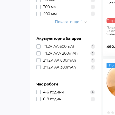
110 мм
1
E27 
300 мм
1
400 мм
1
Під 
Показати ще 4
Потуж
цокол
Чайн
Акумуляторна батарея
492
1*1.2V АА 600mAh
1
1*1.2V ААА 200mAh
2
2*1.2V АА 600mAh
1
По
3*1.2V АА 300mAh
1
Час роботи
4-6 години
4
6-8 годин
1