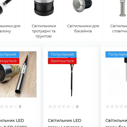
льники для
Світильники
Світильники для
Світиль
газону
тротуарні та
басейнів
стовпч
ґрунтові
пулярний
Популярний
Популярн
інчується
Закінчується
0
0
тильник LED
Світильник LED
Світильни