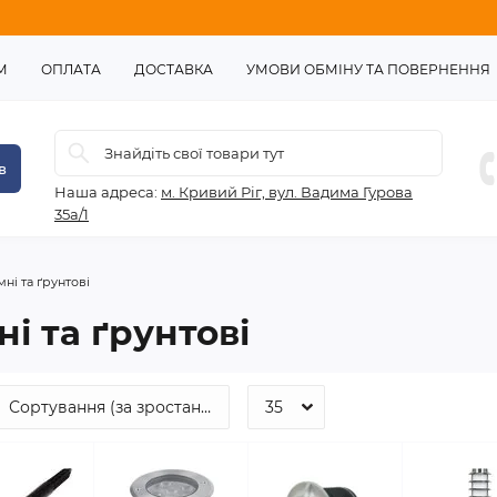
М
ОПЛАТА
ДОСТАВКА
УМОВИ ОБМІНУ ТА ПОВЕРНЕННЯ
в
Наша адреса:
м. Кривий Ріг, вул. Вадима Гурова
35а/1
ні та ґрунтові
і та ґрунтові