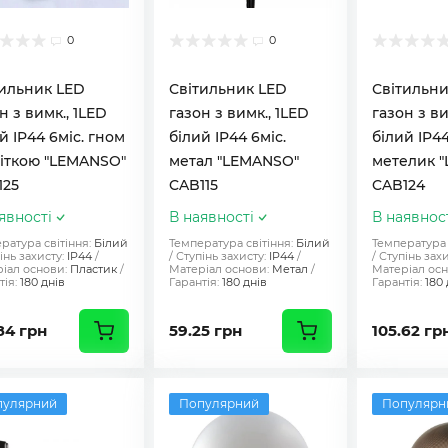
0
0
тильник LED
Світильник LED
Світильни
н з вимк., 1LED
газон з вимк., 1LED
газон з ви
й IP44 6міс. гном
білий IP44 6міс.
білий IP44
віткою "LEMANSO"
метал "LEMANSO"
метелик 
125
CAB115
CAB124
явності
В наявності
В наявнос
ратура світіння:
Білий
Температура світіння:
Білий
Температура 
інь захисту:
IP44
Ступінь захисту:
IP44
Ступінь захи
іал основи:
Пластик
Матеріал основи:
Метал
Матеріал осн
ія:
180 днів
Гарантія:
180 днів
Гарантія:
180 
84 грн
59.25 грн
105.62 гр
пулярний
Популярний
Популярн