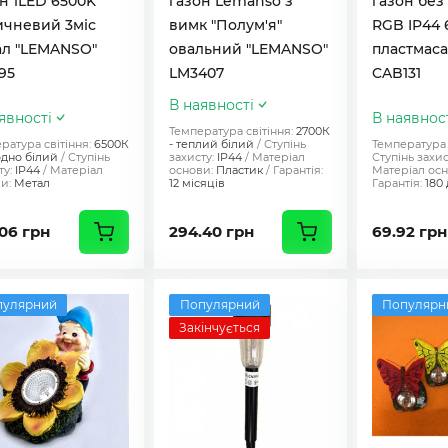
н 1LED 6500K
газон Lemanso з
газон без 
ичневий 3міс
вимк "Полум'я"
RGB IP44 
ал "LEMANSO"
овальний "LEMANSO"
пластмас
95
LM3407
CAB131
В наявності
явності
В наявнос
Температура світіння:
2700К
ратура світіння:
6500К
- теплий білий
Ступінь
Температура 
одно білий
Ступінь
захисту:
IP44
Матеріал
Ступінь захис
ту:
IP44
Матеріал
основи:
Пластик
Гарантія:
Матеріал осн
и:
Метал
12 місяців
Гарантія:
180 
06 грн
294.40 грн
69.92 грн
пулярний
Популярний
Популярн
Закінчується