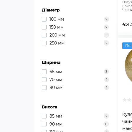
Потуж
цокол
Діаметр
Чайн
100 мм
2
451.
150 мм
7
200 мм
5
250 мм
2
По
Ширина
65 мм
3
70 мм
1
80 мм
1
Висота
Куля
85 мм
2
чай
90 мм
6
макс