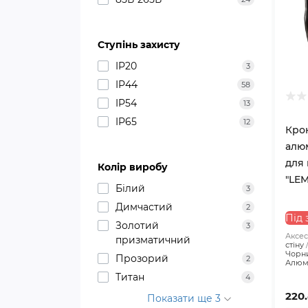
Ступінь захисту
IP20
3
IP44
58
IP54
13
IP65
12
Кро
алюм
для 
Колір виробу
"LEM
Білий
3
Димчастий
2
Під 
Золотий
3
Аксес
призматичний
стіну
Чорн
Прозорий
2
Алюм
Титан
4
220
Показати ще 3