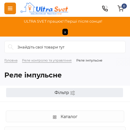
0
ULTRA SVET працює! Перші після сонця!
x
Головна
Реле контролю та управління
Реле імпульсне
Реле імпульсне
Фільтр
Каталог