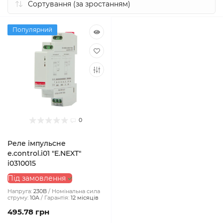
Популярний
0
Реле імпульсне
e.control.i01 "E.NEXT"
i0310015
Під замовлення
Напруга:
230В
Номінальна сила
струму:
10A
Гарантія:
12 місяців
495.78 грн