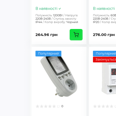
В наявності
В наявності
Потужність:
1200Вт
Напруга:
Потужність:
60В
220В-240В
Ступінь захисту:
220В-240В
Сту
IP44
Колір виробу:
Чорний
IP20
Колір ви
264.96 грн
276.00 грн
Популярний
Популярни
Закінчуєтьс
0