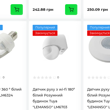
242.88 грн
250.09 грн
й
Популярний
Популярний
Закінчується
Закінчується
0
0
 360 ° білий
Датчик руху з wi-fi 180°
Датчик руху 
LM6324
білий Розумний
білий Розу
будинок Tuya
будинок Tuy
"LEMANSO" LM6703
"LEMANSO" 