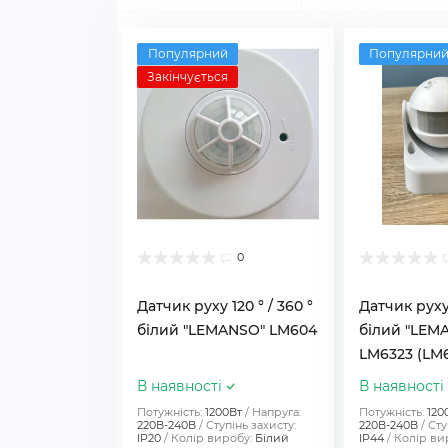
Популярний
Популярни
Закінчується
0
Датчик руху 120 ° / 360 °
Датчик руху 
білий "LEMANSO" LM604
білий "LEM
LM6323 (LM6
В наявності
В наявності
Потужність:
1200Вт
Напруга:
Потужність:
120
220В-240В
Ступінь захисту:
220В-240В
Сту
IP20
Колір виробу:
Білий
IP44
Колір ви