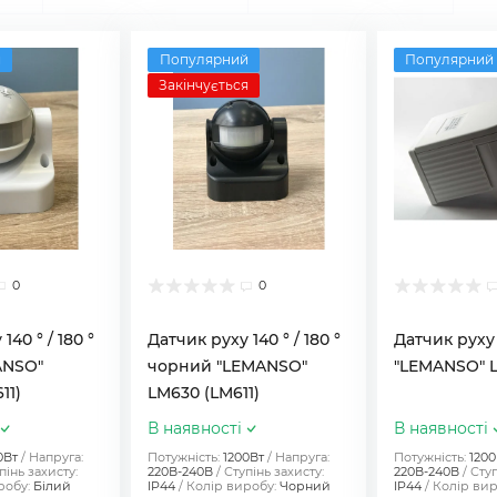
й
Популярний
Популярний
Закінчується
0
0
140 ° / 180 °
Датчик руху 140 ° / 180 °
Датчик руху 
ANSO"
чорний "LEMANSO"
"LEMANSO" 
11)
LM630 (LM611)
В наявності
В наявності
0Вт
Напруга:
Потужність:
1200Вт
Напруга:
Потужність:
1200
пінь захисту:
220В-240В
Ступінь захисту:
220В-240В
Ступ
робу:
Білий
IP44
Колір виробу:
Чорний
IP44
Колір вир