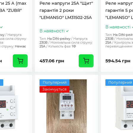
и 25 А (max
Реле напруги 25A "Щит"
Реле напруг
 ВА "ZUBR"
гарантія 2 роки
гарантія 5 р
"LEMANSO" LM31502-25A
"LEMANSO" L
В наявності
В наявності
йку
Напруга:
Тип:
На DIN-рей
на сила струму:
Тип:
На DIN-рейку
Напруга:
230В
Номінальн
за
230В
Номінальна сила струму:
25A
Контроль 
струму:
Немає
25A
Кількість фаз:
1Ф
перевищенням 
н
457.06 грн
594.54 грн
й
Популярний
Популярний
Закінчується