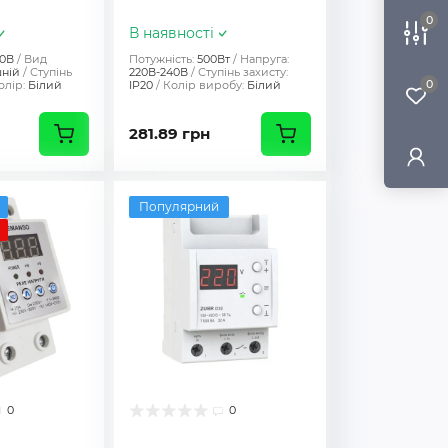
0
В наявності
40В
Вид
Потужність:
500Вт
Напруга:
шній
Ступінь
220В-240В
Ступінь захисту:
0
олір:
Білий
IP20
Колір виробу:
Білий
281.89 грн
Популярний
0
0