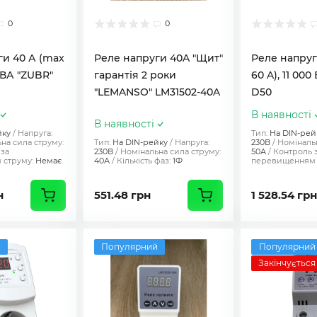
0
0
ги 40 А (max
Реле напруги 40A "Щит"
Реле напруг
0 ВА "ZUBR"
гарантія 2 роки
60 A), 11 00
"LEMANSO" LM31502-40A
D50
В наявності
В наявності
йку
Напруга:
Тип:
На DIN-рей
на сила струму:
Тип:
На DIN-рейку
Напруга:
230В
Номінальн
 за
230В
Номінальна сила струму:
50А
Контроль 
струму:
Немає
40А
Кількість фаз:
1Ф
перевищенням 
н
551.48 грн
1 528.54 грн
й
Популярний
Популярний
Закінчується