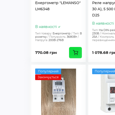
Енергометр "LEMANSO"
Реле напруг
LM6348
30 А), 5 500
D25
В наявності
В наявності
Тип:
На DIN-ре
Тип товару:
Енергометр
Тип:
В
230В
Номіналь
розетку
Потужність:
3680Вт
25A
Контроль 
Напруга:
200В-276В
перевищенням 
770.08 грн
1 078.68 гр
Популярний
Популярни
Закінчується