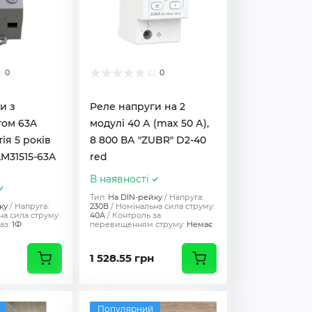
0
0
и з
Реле напруги на 2
том 63A
модулі 40 А (max 50 А),
ія 5 років
8 800 ВА "ZUBR" D2-40
M31515-63A
red
В наявності
Тип:
На DIN-рейку
Напруга:
ку
Напруга:
230В
Номінальна сила струму:
а сила струму:
40А
Контроль за
аз:
1Ф
перевищенням струму:
Немає
1 528.55 грн
Популярний