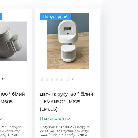
Популярний
0
0
180 ° білий
Датчик руху 180 ° білий
LM608
"LEMANSO" LM629
(LM606)
В наявності
Вт
Напруга:
Потужність:
1200Вт
Напруга:
інь захисту:
220В-240В
Ступінь захисту:
обу:
Білий
IP44
Колір виробу:
Білий