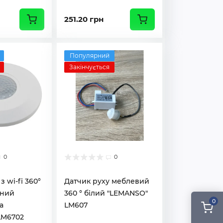
251.20 грн
Популярний
Закінчується
0
0
з wi-fi 360°
Датчик руху меблевий
мний
360 ° білий "LEMANSO"
0
a
LM607
LM6702