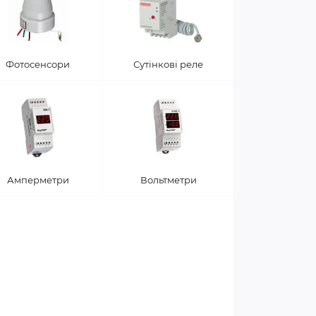
Фотосенсори
Сутінкові реле
Амперметри
Вольтметри