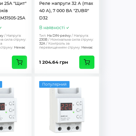
и 25A "Щит"
Реле напруги 32 А (max
оків
40 А), 7 000 ВА "ZUBR"
M31505-25A
D32
В наявності
ку
Напруга:
Тип:
На DIN-рейку
Напруга:
а сила струму:
230В
Номінальна сила струму:
за
32A
Контроль за
струму:
Немає
перевищенням струму:
Немає
1 204.64 грн
Популярний