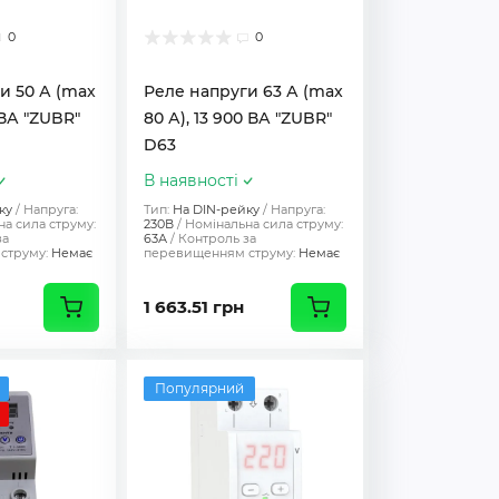
0
0
и 50 А (max
Реле напруги 63 А (max
0 ВА "ZUBR"
80 А), 13 900 ВА "ZUBR"
D63
В наявності
ку
Напруга:
Тип:
На DIN-рейку
Напруга:
а сила струму:
230В
Номінальна сила струму:
за
63А
Контроль за
струму:
Немає
перевищенням струму:
Немає
1 663.51 грн
Популярний