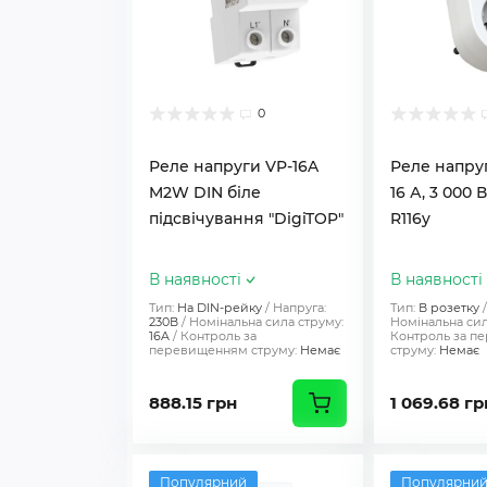
0
Реле напруги VP-16A
Реле напру
M2W DIN біле
16 А, 3 000 
підсвічування "DigiTOP"
R116y
В наявності
В наявності
Тип:
На DIN-рейку
Напруга:
Тип:
В розетку
230В
Номінальна сила струму:
Номінальна сил
16A
Контроль за
Контроль за п
перевищенням струму:
Немає
струму:
Немає
888.15 грн
1 069.68 гр
Популярний
Популярни