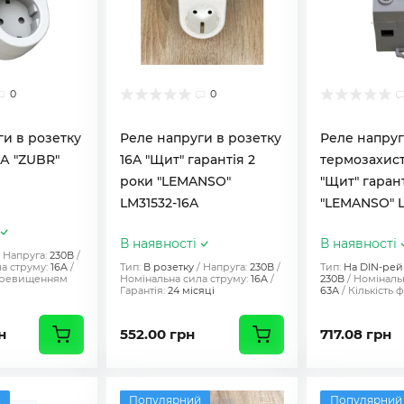
0
0
ги в розетку
Реле напруги в розетку
Реле напруг
ВА "ZUBR"
16A "Щит" гарантія 2
термозахис
роки "LEMANSO"
"Щит" гарант
LM31532-16A
"LEMANSO" L
В наявності
В наявності
Напруга:
230В
а струму:
16A
Тип:
В розетку
Напруга:
230В
Тип:
На DIN-рей
еревищенням
Номінальна сила струму:
16A
230В
Номінальн
Гарантія:
24 місяці
63А
Кількість ф
н
552.00 грн
717.08 грн
й
Популярний
Популярний