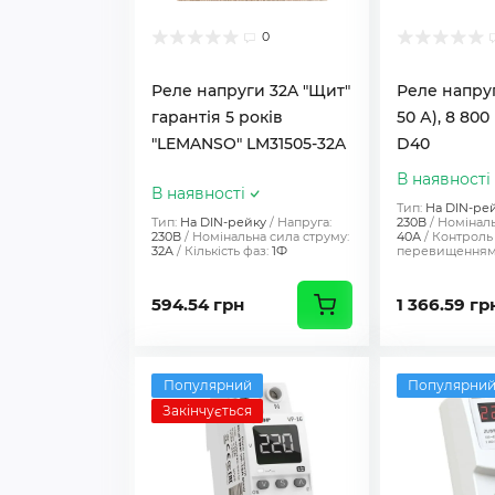
0
Реле напруги 32A "Щит"
Реле напру
гарантія 5 років
50 А), 8 80
"LEMANSO" LM31505-32A
D40
В наявності
В наявності
Тип:
На DIN-ре
Тип:
На DIN-рейку
Напруга:
230В
Номіналь
230В
Номінальна сила струму:
40А
Контроль
32A
Кількість фаз:
1Ф
перевищенням 
594.54 грн
1 366.59 гр
Популярний
Популярни
Закінчується