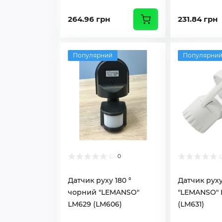
264.96 грн
231.84 грн
Популярний
Популярни
0
Датчик руху 180 °
Датчик руху
чорний "LEMANSO"
"LEMANSO" 
LM629 (LM606)
(LM631)