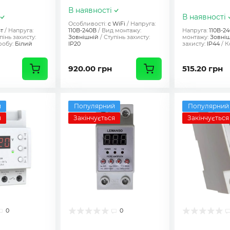
В наявності
В наявності
Особливості:
c WiFi
Напруга:
т
Напруга:
110В-240В
Вид монтажу:
Напруга:
110В-2
пінь захисту:
Зовнішній
Ступінь захисту:
монтажу:
Зовні
робу:
Білий
IP20
захисту:
IP44
К
920.00 грн
515.20 грн
й
Популярний
Популярний
я
Закінчується
Закінчується
0
0