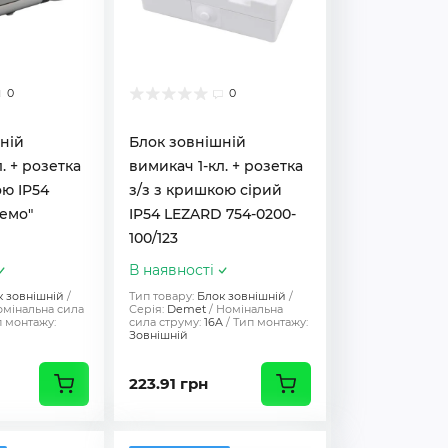
0
0
ній
Блок зовнішній
. + розетка
вимикач 1-кл. + розетка
ою IP54
з/з з кришкою сірий
емо"
IP54 LEZARD 754-0200-
100/123
В наявності
к зовнішній
Тип товару:
Блок зовнішній
мінальна сила
Серія:
Demet
Номінальна
 монтажу:
сила струму:
16A
Тип монтажу:
Зовнішній
223.91 грн