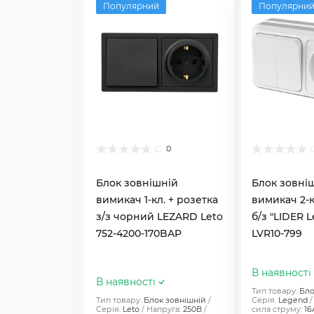
Популярний
Популярни
0
Блок зовнішній
Блок зовні
вимикач 1-кл. + розетка
вимикач 2-к
з/з чорний LEZARD Leto
б/з "LIDER 
752-4200-170BAP
LVR10-799
В наявності
В наявності
Тип товару:
Бло
Тип товару:
Блок зовнішній
Серія:
Legend
Серія:
Leto
Напруга:
250В
сила струму:
16