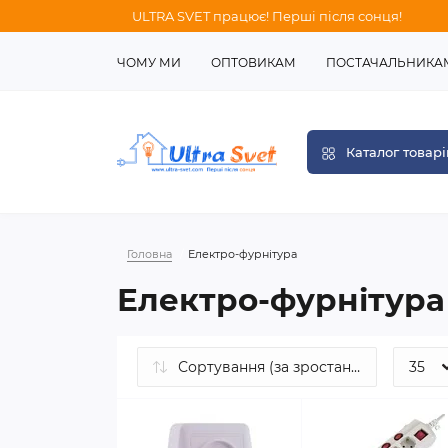
ULTRA SVET працює! Перші після сонця!
ЧОМУ МИ
ОПТОВИКАМ
ПОСТАЧАЛЬНИКА
Каталог товарі
Головна
Електро-фурнітура
Електро-фурнітура