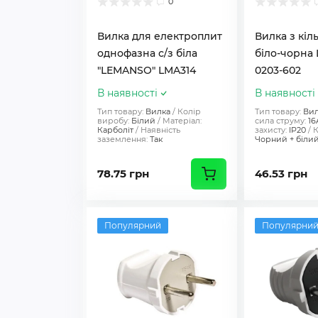
0
Вилка для електроплит
Вилка з кіл
однофазна с/з біла
біло-чорна 
"LEMANSO" LMA314
0203-602
В наявності
В наявності
Тип товару:
Вилка
Колір
Тип товару:
Вил
виробу:
Білий
Матеріал:
сила струму:
16
Карболіт
Наявність
захисту:
IP20
К
заземлення:
Так
Чорний + біли
78.75 грн
46.53 грн
Популярний
Популярни