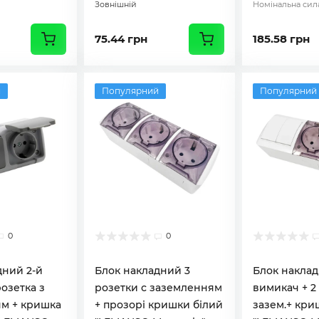
Зовнішній
Номінальна сила
75.44 грн
185.58 грн
й
Популярний
Популярний
0
0
дний 2-й
Блок накладний 3
Блок накла
озетка з
розетки с заземленням
вимикач + 2
м + кришка
+ прозорі кришки білий
зазем.+ кри