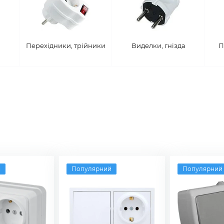
Перехідники, трійники
Виделки, гнізда
П
й
Популярний
Популярний