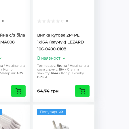
0
0
йна с/з біла
Вилка кутова 2Р+РЕ
LMA008
1х16А (каучук) LEZARD
106-0400-0108
В наявності
ка
Номінальна
Тип товару:
Вилка
Номінальна
A
Колір
сила струму:
16A
Ступінь
Матеріал:
ABS
захисту:
IP44
Колір виробу:
Білий
64.74 грн
Популярний