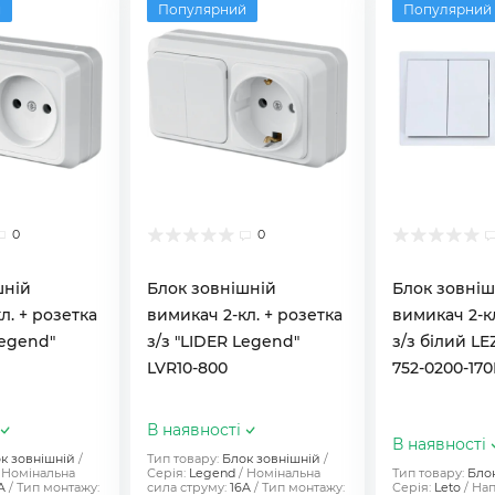
й
Популярний
Популярний
0
0
шній
Блок зовнішній
Блок зовніш
л. + розетка
вимикач 2-кл. + розетка
вимикач 2-кл
Legend"
з/з "LIDER Legend"
з/з білий L
LVR10-800
752-0200-17
В наявності
В наявності
к зовнішній
Тип товару:
Блок зовнішній
Номінальна
Серія:
Legend
Номінальна
Тип товару:
Бло
A
Тип монтажу:
сила струму:
16A
Тип монтажу:
Серія:
Leto
Нап