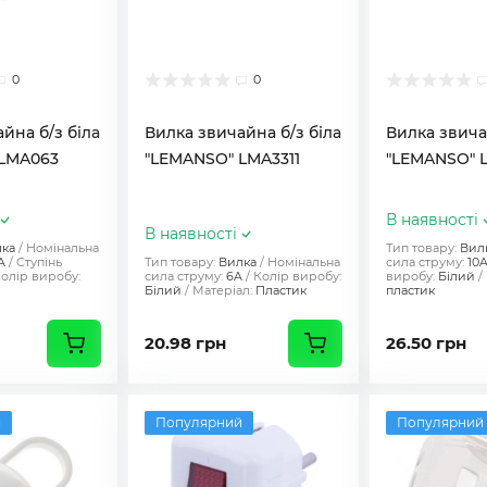
0
0
йна б/з біла
Вилка звичайна б/з біла
Вилка звича
 LMA063
"LEMANSO" LMA3311
"LEMANSO" 
В наявності
В наявності
ка
Номінальна
Тип товару:
Вил
A
Ступінь
Тип товару:
Вилка
Номінальна
сила струму:
10
олір виробу:
сила струму:
6A
Колір виробу:
виробу:
Білий
Білий
Матеріал:
Пластик
пластик
20.98 грн
26.50 грн
й
Популярний
Популярний