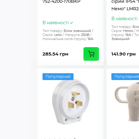
752-4200-170BKP
сірий IP54
Немо" LMR2
В наявності
В наявності
Тип товару:
Бло
Тип товару:
Блок зовнішній
Серія:
Немо
Н
Серія:
Leto
Напруга:
250В
струму:
16A
Ти
Номінальна сила струму:
16A
Зовнішній
285.54 грн
141.90 грн
Популярний
Популярни