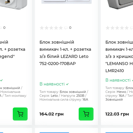
0
0
шній
Блок зовнішній
Блок зовніш
л. + розетка
вимикач 1-кл. + розетка
вимикач 1-кл
Legend"
з/з білий LEZARD Leto
з/з з кришк
752-0200-170BAP
"LEMANSO Н
LMR2410
В наявності
В наявності
к зовнішній
Тип товару:
Бло
Номінальна
Тип товару:
Блок зовнішній
Серія:
Немо
Но
A
Тип монтажу:
Серія:
Leto
Напруга:
250В
струму:
16A
Тип
Номінальна сила струму:
16A
Зовнішній
164.02 грн
122.03 грн