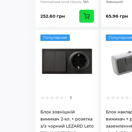
Номінальна сила струму:
16A
Зовнішній
252.60 грн
65.96 грн
Популярний
Популярни
0
Блок зовнішній
Блок накла
вимикач 2-кл. + розетка
вимикач + р
з/з чорний LEZARD Leto
заземлення