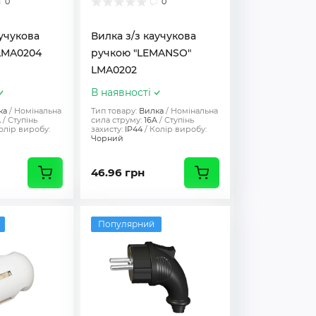
0
0
аучукова
Вилка з/з каучукова
LMA0204
ручкою "LEMANSO"
LMA0202
В наявності
ка
Номінальна
Тип товару:
Вилка
Номінальна
A
Ступінь
сила струму:
16A
Ступінь
олір виробу:
захисту:
IP44
Колір виробу:
Чорний
46.96 грн
Популярний