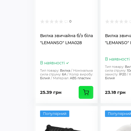
0
Вилка звичайна б/з біла
Вилка звича
"LEMANSO" LMA028
"LEMANSO"
В наявності
В наявності
Тип товару:
Вил
Тип товару:
Вилка
Номінальна
сила струму:
10
сила струму:
6A
Колір виробу:
захисту:
IP20
К
Білий
Матеріал:
ABS пластик
Білий
25.39 грн
23.18 грн
Популярний
Популярни