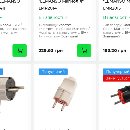
 "LEMANSO
"LEMANSO Магнолія"
"LEMANSO М
411
LMR2014
LMR2015
В наявності
В наявності
к зовнішній
Тип товару:
Розетка
Тип товару:
Бло
омінальна сила
електрична
Серія:
Магнолія
Серія:
Магнолія
п монтажу:
Номінальна сила струму:
16A
сила струму:
16
Тип монтажу:
Зовнішній
Зовнішній
229.63 грн
193.20 грн
й
Популярний
Популярний
Закінчується