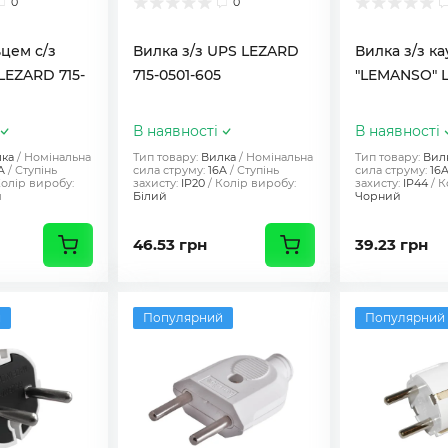
0
0
ьцем с/з
Вилка з/з UPS LEZARD
Вилка з/з к
LEZARD 715-
715-0501-605
"LEMANSO" 
В наявності
В наявності
ка
Номінальна
Тип товару:
Вилка
Номінальна
Тип товару:
Вил
A
Ступінь
сила струму:
16A
Ступінь
сила струму:
16
олір виробу:
захисту:
IP20
Колір виробу:
захисту:
IP44
К
й
Білий
Чорний
46.53 грн
39.23 грн
й
Популярний
Популярний