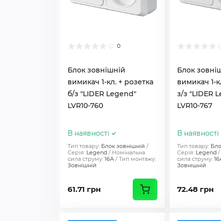
0
Блок зовнішній
Блок зовні
вимикач 1-кл. + розетка
вимикач 1-к
б/з "LIDER Legend"
з/з "LIDER 
LVR10-760
LVR10-767
В наявності
В наявності
Тип товару:
Блок зовнішній
Тип товару:
Бло
Серія:
Legend
Номінальна
Серія:
Legend
сила струму:
16A
Тип монтажу:
сила струму:
16
Зовнішній
Зовнішній
61.71 грн
72.48 грн