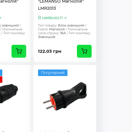
агнолія"
"LEMANSO Магнолія"
LMR2013
В наявності
к зовнішній
Тип товару:
Блок зовнішній
Номінальна
Серія:
Магнолія
Номінальна
A
Тип монтажу:
сила струму:
16A
Тип монтажу:
Зовнішній
122.03 грн
Популярний