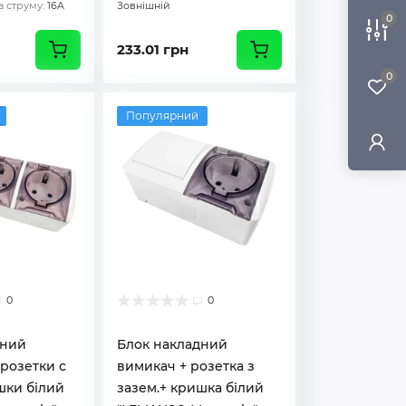
 струму:
16A
Зовнішній
0
233.01 грн
0
Популярний
0
0
дний
Блок накладний
 розетки с
вимикач + розетка з
шки білий
зазем.+ кришка білий