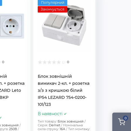
Популярний
Закінчується
0
0
ній
Блок зовнішній
. + розетка
вимикач 2-кл. + розетка
EZARD Leto
з/з з кришкою білий
0BKP
IP54 LEZARD 754-0200-
101/123
В наявності
0
Тип товару:
Блок зовнішній
к зовнішній
Серія:
Demet
Номінальна
руга:
250В
сила струму:
16A
Тип монтажу: