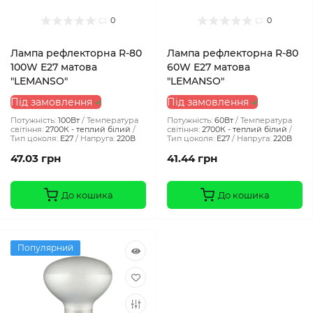
0
0
Лампа рефлекторна R-80
Лампа рефлекторна R-80
100W Е27 матова
60W Е27 матова
"LEMANSO"
"LEMANSO"
Під замовлення
Під замовлення
Потужність:
100Вт
Температура
Потужність:
60Вт
Температура
світіння:
2700К - теплий білий
світіння:
2700К - теплий білий
Тип цоколя:
E27
Напруга:
220В
Тип цоколя:
E27
Напруга:
220В
47.03 грн
41.44 грн
До кошика
До кошика
Популярний