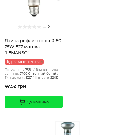
0
Лампа рефлекторна R-80
75W Е27 матова
"LEMANSO"
Під замовлення
Потужність:
75Вт
Температура
світіння:
2700К - теплий білий
Тип цоколя:
E27
Напруга:
220В
47.52 грн
До кошика