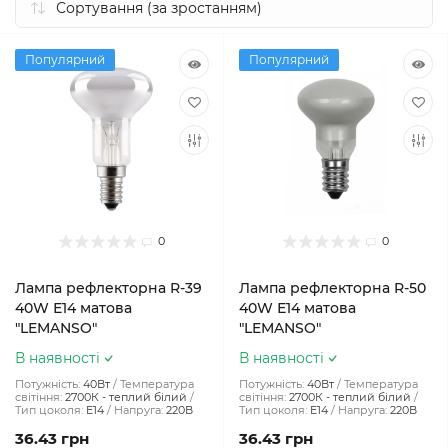
Популярний
Популярний
0
0
Лампа рефлекторна R-39
Лампа рефлекторна R-50
40W Е14 матова
40W Е14 матова
"LEMANSO"
"LEMANSO"
В наявності
В наявності
Потужність:
40Вт
Температура
Потужність:
40Вт
Температура
світіння:
2700К - теплий білий
світіння:
2700К - теплий білий
Тип цоколя:
E14
Напруга:
220В
Тип цоколя:
E14
Напруга:
220В
36.43 грн
36.43 грн