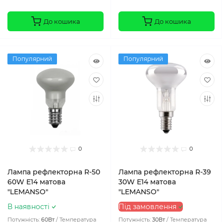
До кошика
До кошика
Популярний
Популярний
0
0
Лампа рефлекторна R-50
Лампа рефлекторна R-39
60W E14 матова
30W Е14 матова
"LEMANSO"
"LEMANSO"
В наявності
Під замовлення
Потужність:
60Вт
Температура
Потужність:
30Вт
Температура