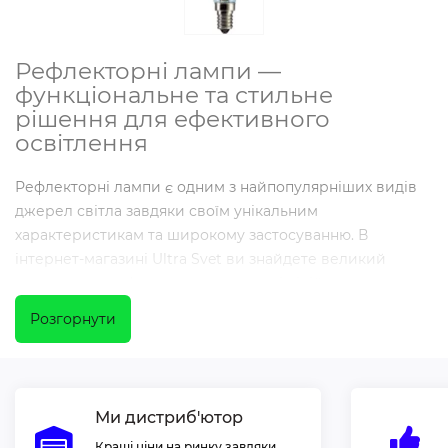
Рефлекторні лампи —
функціональне та стильне
рішення для ефективного
освітлення
Рефлекторні лампи є одним з найпопулярніших видів
джерел світла завдяки своїм унікальним
характеристикам та широкому застосуванню. В
інтернет-магазині Ultra Svet ви знайдете великий
асортимент рефлекторних ламп, які підійдуть для
різних потреб, будь то домашнє освітлення, комерційні
Розгорнути
об'єкти чи вуличні простори. Наші лампи відрізняються
високою якістю, економічністю та довговічністю, що
робить їх ідеальним вибором для освітлення будь-яких
приміщень.
Ми дистриб'ютор
Кращі ціни на ринку завдяки