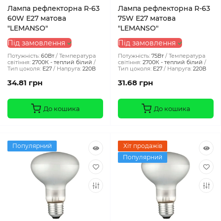
Лампа рефлекторна R-63
Лампа рефлекторна R-63
60W E27 матова
75W Е27 матова
"LEMANSO"
"LEMANSO"
Під замовлення
Під замовлення
Потужність:
60Вт
Температура
Потужність:
75Вт
Температура
світіння:
2700К - теплий білий
світіння:
2700К - теплий білий
Тип цоколя:
E27
Напруга:
220В
Тип цоколя:
E27
Напруга:
220В
34.81 грн
31.68 грн
До кошика
До кошика
Популярний
Хіт продажів
Популярний