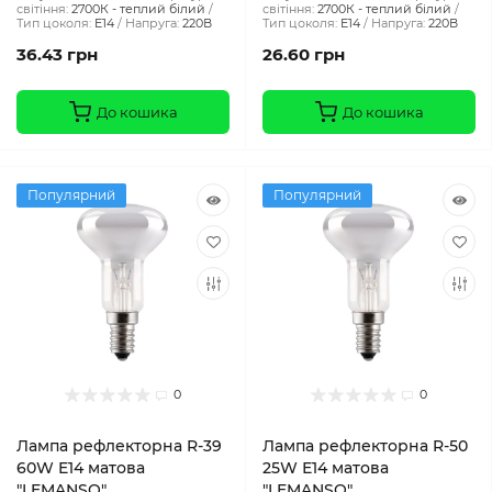
світіння:
2700К - теплий білий
світіння:
2700К - теплий білий
Тип цоколя:
E14
Напруга:
220В
Тип цоколя:
E14
Напруга:
220В
36.43 грн
26.60 грн
До кошика
До кошика
Популярний
Популярний
0
0
Лампа рефлекторна R-39
Лампа рефлекторна R-50
60W E14 матова
25W Е14 матова
"LEMANSO"
"LEMANSO"