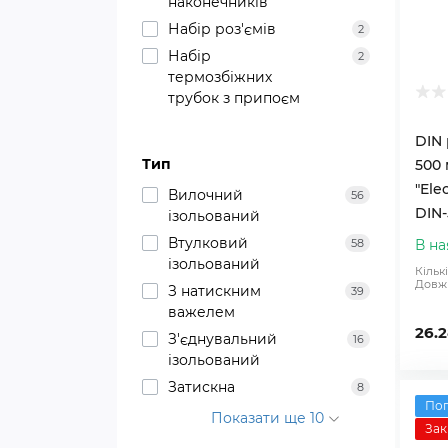
наконечників
Набір роз'ємів
2
Набір
2
термозбіжних
трубок з припоєм
DIN
Тип
500 
"Ele
Вилочний
56
DIN-
ізольований
Втулковий
В на
58
ізольований
Кількі
Довж
З натискним
39
важелем
26.2
З'єднувальний
16
ізольований
Затискна
8
По
Показати ще 10
Зак