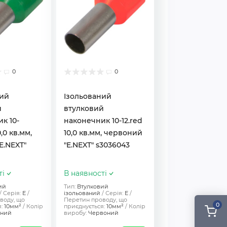
0
0
ний
Ізольований
й
втулковий
к 10-
наконечник 10-12.red
0,0 кв.мм,
10,0 кв.мм, червоний
E.NEXT"
"E.NEXT" s3036043
ті
В наявності
ий
Тип:
Втулковий
Серія:
Е
ізольований
Серія:
Е
воду, що
Перетин проводу, що
0
:
10мм²
Колір
приєднується:
10мм²
Колір
ений
виробу:
Червоний