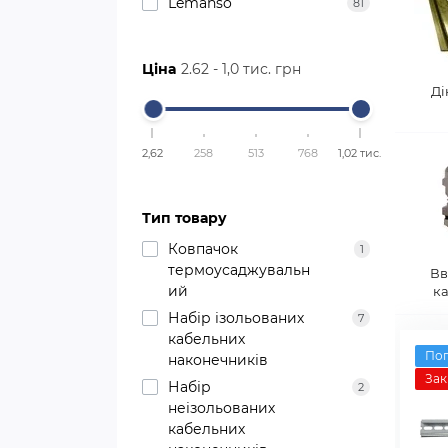
Lemanso
81
Ціна
2.62
-
1,0 тис.
грн
Ді
2,62
258
513
768
1,02 тис.
Тип товару
Ковпачок
1
термоусаджувальн
Вв
ий
к
Набір ізольованих
7
кабельних
По
наконечників
Зак
Набір
2
неізольованих
кабельних