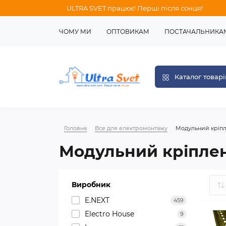
ULTRA SVET працює! Перші після сонця!
ЧОМУ МИ
ОПТОВИКАМ
ПОСТАЧАЛЬНИКА
Каталог товарі
Головна
Все для електромонтажу
Модульний кріп
Модульний кріпле
Виробник
E.NEXT
459
Electro House
9