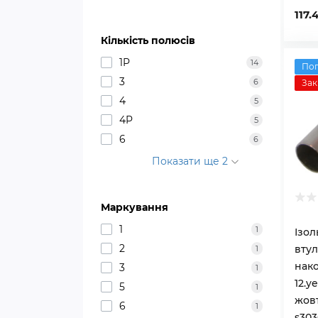
117.
Кількість полюсів
1P
14
По
3
6
Зак
4
5
4P
5
6
6
Показати ще 2
Маркування
1
1
Ізо
2
вту
1
нако
3
1
12.y
5
1
жовт
6
1
s30