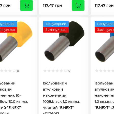
47 грн
117.47 грн
117.47 грн
пулярний
Популярний
Популярн
інчується
Закінчується
Закінчуєт
0
0
льований
Ізольований
Ізольова
лковий
втулковий
втулкови
нечник 10-
наконечник
наконечни
ellow 10,0 кв.мм,
1008.black 1,0 кв.мм,
1,0 кв.мм,
ий "E.NEXT"
чорний "E.NEXT"
"E.NEXT" s
36044
s3036017