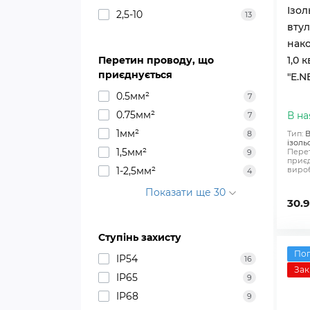
Ізо
2,5-10
13
вту
нако
Перетин проводу, що
1,0 
приєднується
"E.N
0.5мм²
7
0.75мм²
В на
7
1мм²
8
Тип:
В
ізоль
1,5мм²
Перет
9
приєд
1-2,5мм²
вироб
4
Показати ще 30
30.9
Ступінь захисту
По
IP54
16
Зак
IP65
9
IP68
9