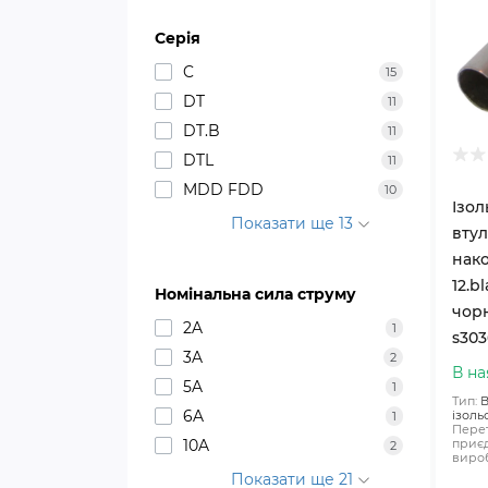
Серія
C
15
DT
11
DT.B
11
DTL
11
MDD FDD
10
Ізо
Показати ще 13
вту
нако
12.bl
Номінальна сила струму
чорн
2A
1
s303
3A
2
В на
5A
1
Тип:
В
6A
ізоль
1
Перет
10A
приєд
2
вироб
Показати ще 21