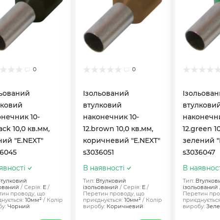
0
0
льований
Ізольований
Ізольова
лковий
втулковий
втулкови
нечник 10-
наконечник 10-
наконечни
ack 10,0 кв.мм,
12.brown 10,0 кв.мм,
12.green 1
ий "E.NEXT"
коричневий "E.NEXT"
зелений "
6045
s3036051
s3036047
явності
В наявності
В наявнос
тулковий
Тип:
Втулковий
Тип:
Втулков
ований
Серія:
Е
ізольований
Серія:
Е
ізольований
ин проводу, що
Перетин проводу, що
Перетин про
нується:
10мм²
Колір
приєднується:
10мм²
Колір
приєднується
у:
Чорний
виробу:
Коричневий
виробу:
Зел