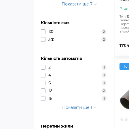
Показати ще 7
В на
Тип:
В
ізоль
Кількість фаз
Перет
приєд
1Ф
вироб
2
3Ф
2
117.
Кількість автоматів
По
2
1
4
1
6
1
12
2
16
1
Показати ще 1
Перетин жили