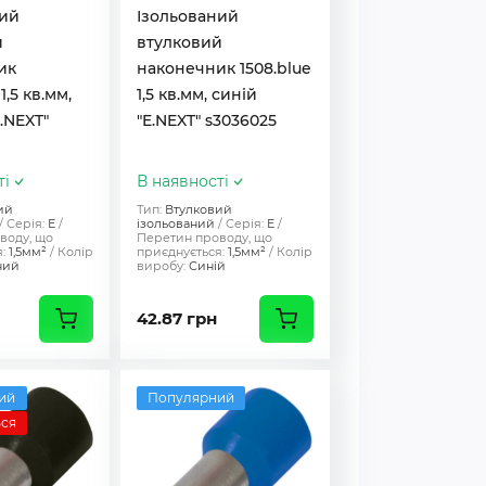
ний
Ізольований
й
втулковий
ик
наконечник 1508.blue
1,5 кв.мм,
1,5 кв.мм, синій
.NEXT"
"E.NEXT" s3036025
ті
В наявності
ий
Тип:
Втулковий
Серія:
Е
ізольований
Серія:
Е
воду, що
Перетин проводу, що
:
1,5мм²
Колір
приєднується:
1,5мм²
Колір
ний
виробу:
Синій
42.87 грн
ий
Популярний
ься