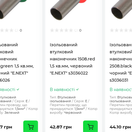
0
0
льований
Ізольований
Ізольова
лковий
втулковий
втулкови
онечник
наконечник 1508.red
наконечн
.green 1,5 кв.мм,
1,5 кв.мм, червоний
2508.black
ний "E.NEXT"
"E.NEXT" s3036022
чорний "E
6026
s3036031
явності
В наявності
В наявнос
тулковий
Тип:
Втулковий
Тип:
Втулков
ований
Серія:
Е
ізольований
Серія:
Е
ізольований
ин проводу, що
Перетин проводу, що
Перетин про
нується:
1,5мм²
Колір
приєднується:
1,5мм²
Колір
приєднується
у:
Зелений
виробу:
Червоний
Колір виробу
7 грн
42.87 грн
44.10 грн