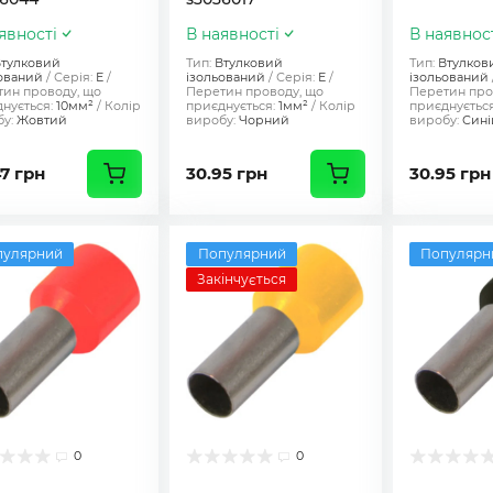
явності
В наявності
В наявнос
тулковий
Тип:
Втулковий
Тип:
Втулков
ований
Серія:
Е
ізольований
Серія:
Е
ізольований
ин проводу, що
Перетин проводу, що
Перетин про
нується:
10мм²
Колір
приєднується:
1мм²
Колір
приєднується
у:
Жовтий
виробу:
Чорний
виробу:
Сині
47 грн
30.95 грн
30.95 грн
пулярний
Популярний
Популярн
Закінчується
0
0