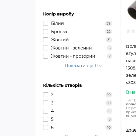
Колір виробу
Білий
39
Бронза
22
Жовтий
31
Ізо
Жовтий - зелений
5
вту
Жовтий - прозорий
2
нак
Показати ще 11
1508
зеле
s303
Кількість отворів
В на
2
10
Тип:
В
3
10
ізоль
Перет
4
11
приєд
вироб
5
5
6
10
42.8