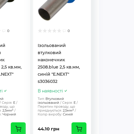
0
0
ний
Ізольований
й
втулковий
ик
наконечник
 2,5 кв.мм,
2508.blue 2,5 кв.мм,
.NEXT"
синій "E.NEXT"
s3036032
ті
В наявності
ий
Тип:
Втулковий
Серія:
Е
ізольований
Серія:
Е
воду, що
Перетин проводу, що
:
2,5мм²
приєднується:
2,5мм²
:
Чорний
Колір виробу:
Синій
44.10 грн