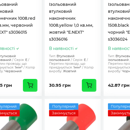
льований
Ізольований
Ізольова
лковий
втулковий
втулкови
нечник 1008.red
наконечник
наконечн
кв.мм, червоний
1008.yellow 1,0 кв.мм,
1508.black 
EXT" s3036015
жовтий "E.NEXT"
чорний "E
s3036016
s3036024
явності
В наявності
В наявнос
тулковий
Тип:
Втулковий
Тип:
Втулков
ований
Серія:
Е
ізольований
Серія:
Е
ізольований
ин проводу, що
Перетин проводу, що
Перетин про
нується:
1мм²
Колір
приєднується:
1мм²
Колір
приєднується
у:
Червоний
виробу:
Жовтий
виробу:
Чор
5 грн
30.95 грн
42.87 грн
пулярний
Популярний
Популярн
інчується
Закінчується
Закінчуєт