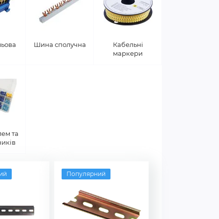
льова
Шина сполучна
Кабельні
маркери
ем та
ників
ий
Популярний