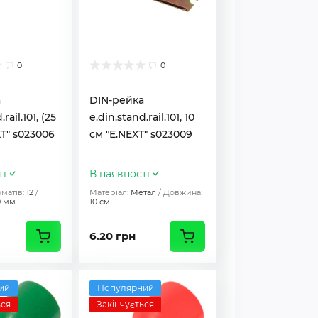
0
0
а
DIN-рейка
rail.101, (25
e.din.stand.rail.101, 10
XT" s023006
см "E.NEXT" s023009
ті
В наявності
оматів:
12
Матеріал:
Метал
Довжина:
0 мм
10 см
6.20 грн
ий
Популярний
ься
Закінчується