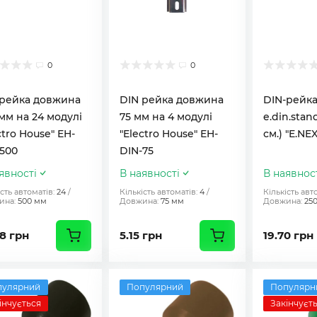
0
0
 рейка довжина
DIN рейка довжина
DIN-рейк
мм на 24 модулі
75 мм на 4 модулі
e.din.stand.
ctro House" EH-
"Electro House" EH-
см.) "E.NE
500
DIN-75
явності
В наявності
В наявнос
сть автоматів:
24
Кількість автоматів:
4
Кількість авт
ина:
500 мм
Довжина:
75 мм
Довжина:
25
8 грн
5.15 грн
19.70 грн
пулярний
Популярний
Популярн
інчується
Закінчуєт