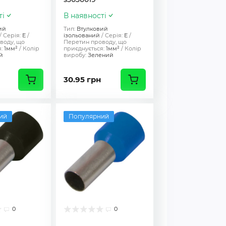
ті
В наявності
ий
Тип:
Втулковий
Серія:
Е
ізольований
Серія:
Е
воду, що
Перетин проводу, що
:
1мм²
Колір
приєднується:
1мм²
Колір
й
виробу:
Зелений
30.95 грн
ий
Популярний
0
0