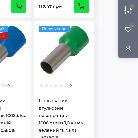
117.47 грн
0
0
ий
Популярний
ься
0
0
ний
Ізольований
й
втулковий
к 1008.blue
наконечник
 синій
1008.green 1,0 кв.мм,
3036018
зелений "E.NEXT"
s3036019