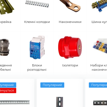
нрейка
Клемні колодки
Наконечники
Шина ну
едення
Блоки
Ізолятори
Набори кл
абельні
розподільні
наконеч
пулярний
Популярний
Популярн
інчується