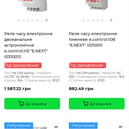
0
0
Реле часу електронне
Реле часу електронне
двоканальне
тижневе e.control.t08
астрономічне
"E.NEXT" i0310011
e.control.t10 "E.NEXT"
i0310013
Під замовлення
Під замовлення
Тип:
На DIN-рейку
Напруга:
Тип:
На DIN-рейку
Напруга:
АС
AC/DC 24-264В
Номінальна сила
230
Номінальна сила струму:
16A
струму:
16A
Ступінь захисту:
IP20
Ступінь захисту:
IP20
1 587.32 грн
882.49 грн
До кошика
До кошика
Популярний
Популярний