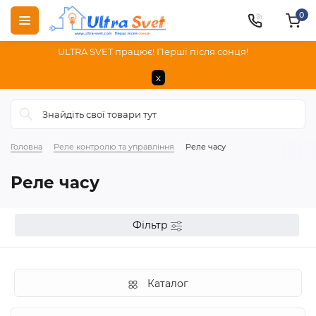
0
ULTRA SVET працює! Перші після сонця!
x
Головна
Реле контролю та управління
Реле часу
Реле часу
Фільтр
Каталог