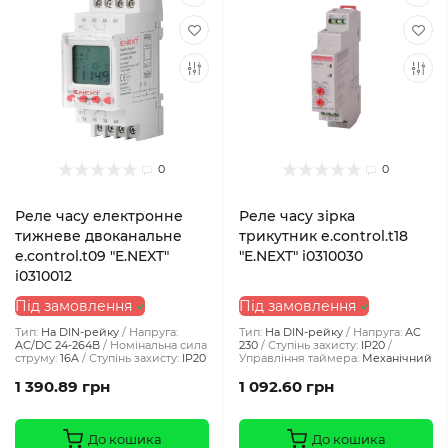
0
0
Реле часу електронне
Реле часу зірка
тижневе двоканальне
трикутник e.control.t18
e.control.t09 "E.NEXT"
"E.NEXT" i0310030
i0310012
Під замовлення
Під замовлення
Тип:
На DIN-рейку
Напруга:
Тип:
На DIN-рейку
Напруга:
АС
AC/DC 24-264В
Номінальна сила
230
Ступінь захисту:
IP20
струму:
16A
Ступінь захисту:
IP20
Управління таймера:
Механічний
1 390.89 грн
1 092.60 грн
До кошика
До кошика