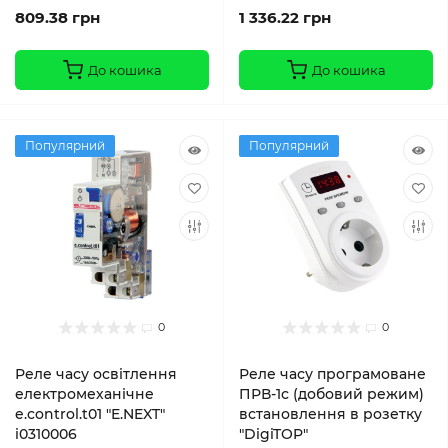
809.38 грн
1 336.22 грн
До кошика
До кошика
Популярний
Популярний
0
0
Реле часу освітлення
Реле часу програмоване
електромеханічне
ПРВ-1с (добовий режим)
e.control.t01 "E.NEXT"
встановлення в розетку
i0310006
"DigiTOP"