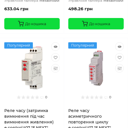
Управління таймера:
Механічний
Управління таймера:
Механічний
633.04 грн
498.26 грн
До кошика
До кошика
Популярний
Популярний
0
0
Реле часу (затримка
Реле часу
вимкнення під час
асиметричного
вимкнення живлення)
повторення циклу
e.control.t07 "E.NEXT"
e.control.t17 "E.NEXT"