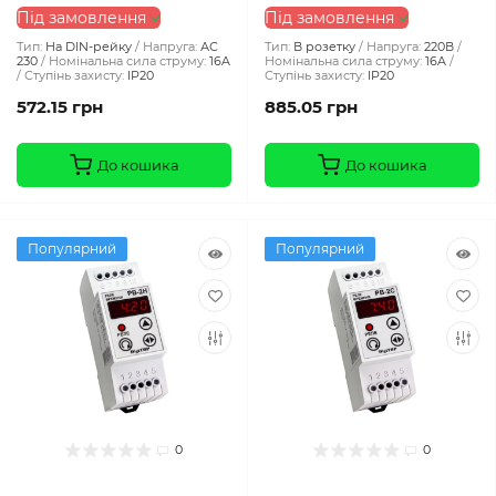
Під замовлення
Під замовлення
Тип:
На DIN-рейку
Напруга:
АС
Тип:
В розетку
Напруга:
220В
230
Номінальна сила струму:
16A
Номінальна сила струму:
16A
Ступінь захисту:
IP20
Ступінь захисту:
IP20
572.15 грн
885.05 грн
До кошика
До кошика
Популярний
Популярний
0
0