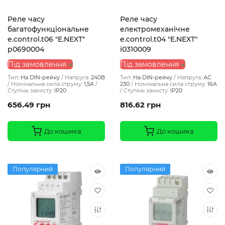
Реле часу
Реле часу
багатофункціональне
електромеханічне
e.control.t06 "E.NEXT"
e.control.t04 "E.NEXT"
p0690004
i0310009
Під замовлення
Під замовлення
Тип:
На DIN-рейку
Напруга:
240В
Тип:
На DIN-рейку
Напруга:
АС
Номінальна сила струму:
1,5A
230
Номінальна сила струму:
16A
Ступінь захисту:
IP20
Ступінь захисту:
IP20
656.49 грн
816.62 грн
До кошика
До кошика
Популярний
Популярний