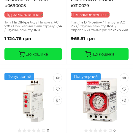
p0690005
i0310029
Під замовлення
Під замовлення
Тип:
На DIN-рейку
Напруга:
AC
Тип:
На DIN-рейку
Напруга:
АС
220
Номінальна сила струму:
1,5A
230
Ступінь захисту:
IP20
Ступінь захисту:
IP20
Управління таймера:
Механічний
1 124.76 грн
965.51 грн
До кошика
До кошика
Популярний
Популярний
0
0