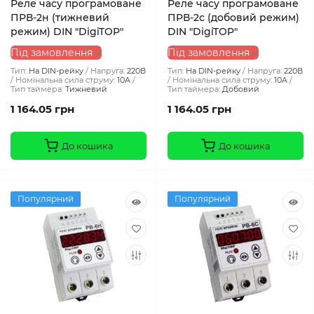
Реле часу програмоване
Реле часу програмоване
ПРВ-2н (тижневий
ПРВ-2с (добовий режим)
режим) DIN "DigiTOP"
DIN "DigiTOP"
Під замовлення
Під замовлення
Тип:
На DIN-рейку
Напруга:
220В
Тип:
На DIN-рейку
Напруга:
220В
Номінальна сила струму:
10A
Номінальна сила струму:
10A
Тип таймера:
Тижневий
Тип таймера:
Добовий
1 164.05 грн
1 164.05 грн
До кошика
До кошика
Популярний
Популярний