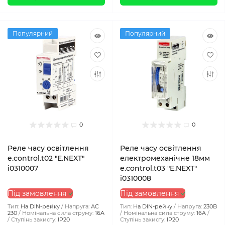
Популярний
Популярний
0
0
Реле часу освітлення
Реле часу освітлення
e.control.t02 "E.NEXT"
електромеханічне 18мм
i0310007
e.control.t03 "E.NEXT"
i0310008
Під замовлення
Під замовлення
Тип:
На DIN-рейку
Напруга:
АС
Тип:
На DIN-рейку
Напруга:
230В
230
Номінальна сила струму:
16A
Номінальна сила струму:
16A
Ступінь захисту:
IP20
Ступінь захисту:
IP20