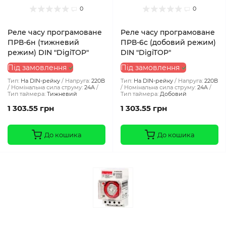
0
0
Реле часу програмоване
Реле часу програмоване
ПРВ-6н (тижневий
ПРВ-6с (добовий режим)
режим) DIN "DigiTOP"
DIN "DigiTOP"
Під замовлення
Під замовлення
Тип:
На DIN-рейку
Напруга:
220В
Тип:
На DIN-рейку
Напруга:
220В
Номінальна сила струму:
24A
Номінальна сила струму:
24A
Тип таймера:
Тижневий
Тип таймера:
Добовий
1 303.55 грн
1 303.55 грн
До кошика
До кошика