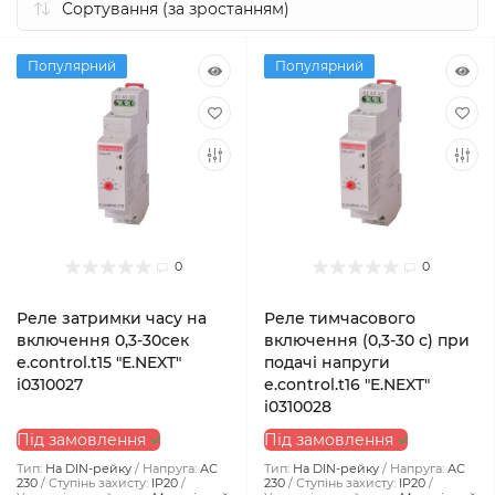
Популярний
Популярний
0
0
Реле затримки часу на
Реле тимчасового
включення 0,3-30сек
включення (0,3-30 с) при
e.control.t15 "E.NEXT"
подачі напруги
i0310027
e.control.t16 "E.NEXT"
i0310028
Під замовлення
Під замовлення
Тип:
На DIN-рейку
Напруга:
АС
Тип:
На DIN-рейку
Напруга:
АС
230
Ступінь захисту:
IP20
230
Ступінь захисту:
IP20