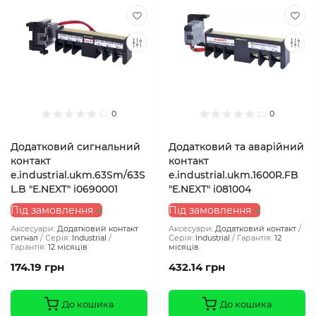
0
0
Додатковий сигнальний
Додатковий та аварійний
контакт
контакт
e.industrial.ukm.63Sm/63S
e.industrial.ukm.1600R.FB
L.B "E.NEXT" i0690001
"E.NEXT" i081004
Під замовлення
Під замовлення
Аксесуари:
Додатковий контакт
Аксесуари:
Додатковий контакт
сигнал
Серія:
Industrial
Серія:
Industrial
Гарантія:
12
Гарантія:
12 місяців
місяців
174.19 грн
432.14 грн
До кошика
До кошика