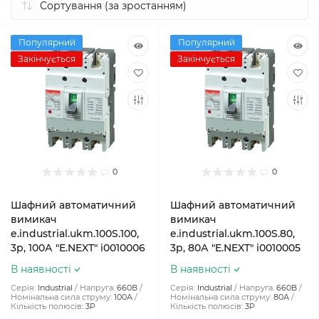
Популярний
Популярний
Закінчується
Закінчується
0
0
Шафний автоматичний
Шафний автоматичний
вимикач
вимикач
e.industrial.ukm.100S.100,
e.industrial.ukm.100S.80,
3р, 100А "E.NEXT" i0010006
3р, 80А "E.NEXT" i0010005
В наявності
В наявності
Серія:
Industrial
Напруга:
660В
Серія:
Industrial
Напруга:
660В
Номінальна сила струму:
100А
Номінальна сила струму:
80А
Кількість полюсів:
3P
Кількість полюсів:
3P