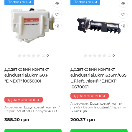
Популярний
Популярний
0
0
Додатковий контакт
Додатковий контакт
e.industrial.ukm.60.F
e.industrial.ukm.63Sm/63S
"E.NEXT" i0030001
L.F.left, лівий "E.NEXT"
i0670001
Під замовлення
Під замовлення
Аксесуари:
Додатковий контакт
Аксесуари:
Додатковий контакт
лівий
Серія:
Industrial
Гарантія:
Серія:
Industrial
Напруга:
400В
12 місяців
388.20 грн
200.37 грн