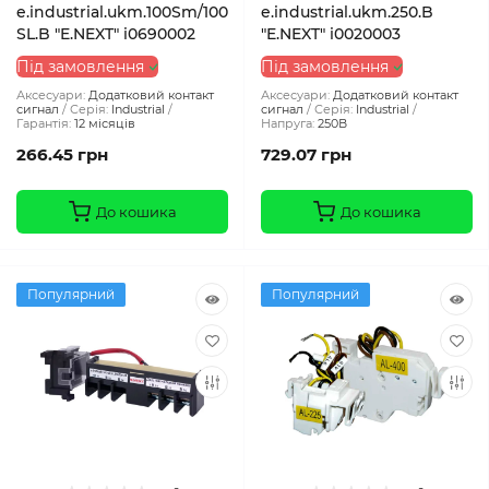
e.industrial.ukm.100Sm/100
e.industrial.ukm.250.B
SL.B "E.NEXT" i0690002
"E.NEXT" i0020003
Під замовлення
Під замовлення
Аксесуари:
Додатковий контакт
Аксесуари:
Додатковий контакт
сигнал
Серія:
Industrial
сигнал
Серія:
Industrial
Гарантія:
12 місяців
Напруга:
250В
266.45 грн
729.07 грн
До кошика
До кошика
Популярний
Популярний