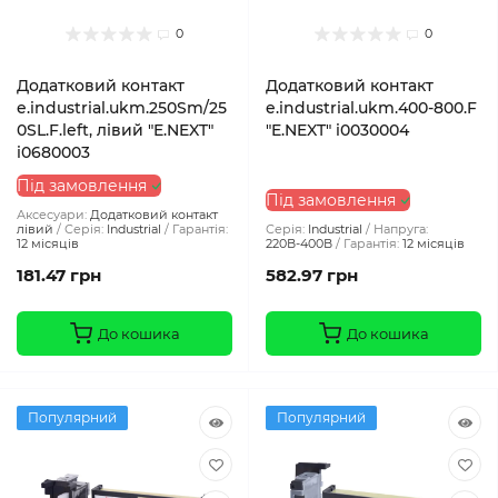
0
0
Додатковий контакт
Додатковий контакт
e.industrial.ukm.250Sm/25
e.industrial.ukm.400-800.F
0SL.F.left, лівий "E.NEXT"
"E.NEXT" i0030004
i0680003
Під замовлення
Під замовлення
Аксесуари:
Додатковий контакт
лівий
Серія:
Industrial
Гарантія:
Серія:
Industrial
Напруга:
12 місяців
220В-400В
Гарантія:
12 місяців
181.47 грн
582.97 грн
До кошика
До кошика
Популярний
Популярний