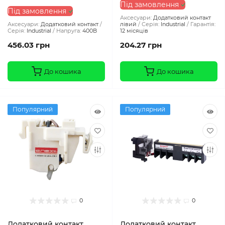
Під замовлення
Під замовлення
Аксесуари:
Додатковий контакт
Аксесуари:
Додатковий контакт
лівий
Серія:
Industrial
Гарантія:
Серія:
Industrial
Напруга:
400В
12 місяців
456.03 грн
204.27 грн
До кошика
До кошика
Популярний
Популярний
0
0
Додатковий контакт
Додатковий контакт