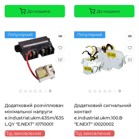
До кошика
До кошика
Популярний
Популярний
0
0
Додатковий розчіплювач
Додатковий сигнальний
мінімальної напруги
контакт
e.industrial.ukm.63Sm/63S
e.industrial.ukm.100.B
L.QY "E.NEXT" i0710001
"E.NEXT" i0020002
Під замовлення
Під замовлення