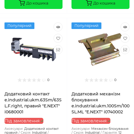
До кошика
До кошика
Популярний
Популярний
0
0
Додатковий контакт
Додатковий механізм
e.industrial.ukm.63Sm/63S
блокування
L.F.right, правий "E.NEXT"
e.industrial.ukm.100Sm/100
i0680001
SL.ML "E.NEXT" i0740002
Під замовлення
Під замовлення
Аксесуари:
Додатковий контакт
Аксесуари:
Механізм блокування
правий
Серія:
Industrial
Серія:
Industrial
Гарантія:
12