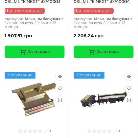
0SL.ML "E.NEXT" i0740003
0SL.ML "E.NEXT" i0740004
Під замовлення
Під замовлення
Аксесуари:
Механізм блокування
Аксесуари:
Механізм блокування
Серія:
Industrial
Гарантія:
12
Серія:
Industrial
Гарантія:
12
місяців
місяців
1 907.51 грн
2 206.24 грн
До кошика
До кошика
Популярний
Популярний
0
0