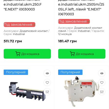
e.industrial.ukm.250.F
e.industrial.ukm.250Sm/25
"E.NEXT" i0030003
0SL.F.left, лівий "E.NEXT"
i0670003
Під замовлення
Під замовлення
Аксесуари:
Додатковий контакт
Аксесуари:
Додатковий контакт
лівий
Серія:
Industrial
Гарантія:
Серія:
Industrial
12 місяців
511.72 грн
181.47 грн
До кошика
До кошика
Популярний
Популярний