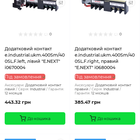
0
0
Додатковий контакт
Додатковий контакт
e.industrial.ukm.400Sm/40
e.industrial.ukm.400Sm/40
0SL.F.left, лівий "E.NEXT"
0SL.F.right, правий
i0670004
"E.NEXT" i0680004
Під замовлення
Під замовлення
Аксесуари:
Додатковий контакт
Аксесуари:
Додатковий контакт
лівий
Серія:
Industrial
Гарантія:
правий
Серія:
Industrial
12 місяців
Гарантія:
12 місяців
443.32 грн
385.47 грн
До кошика
До кошика