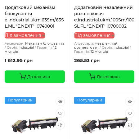
Додатковий механізм
Додатковий незалежний
блокування
розчіплювач
e.industrial.ukm.63Sm/63S
e.industrial.ukm.100Sm/100
L.ML "E.NEXT" i0740001
SL.FL "E.NEXT" i0700002
Під замовлення
Під замовлення
Аксесуари:
Механізм блокування
Аксесуари:
Незалежний
Серія:
Industrial
Гарантія:
12
розчеплювач
Серія:
Industrial
місяців
Гарантія:
12 місяців
1 612.95 грн
265.53 грн
До кошика
До кошика
Популярний
Популярний