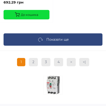
692.29 грн
До кошика
Показати ще
1
2
3
4
>
>|