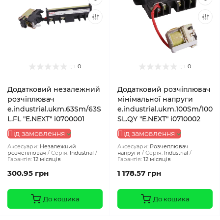
0
0
Додатковий незалежний
Додатковий розчіплювач
розчіплювач
мінімальної напруги
e.industrial.ukm.63Sm/63S
e.industrial.ukm.100Sm/100
L.FL "E.NEXT" i0700001
SL.QY "E.NEXT" i0710002
Під замовлення
Під замовлення
Аксесуари:
Незалежний
Аксесуари:
Розчеплювач
розчеплювач
Серія:
Industrial
напруги
Серія:
Industrial
Гарантія:
12 місяців
Гарантія:
12 місяців
300.95 грн
1 178.57 грн
До кошика
До кошика