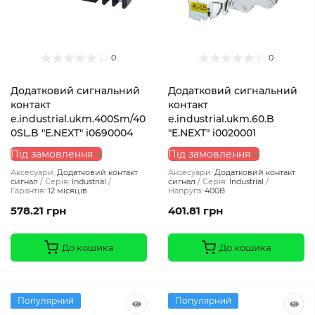
0
0
Додатковий сигнальний
Додатковий сигнальний
контакт
контакт
e.industrial.ukm.400Sm/40
e.industrial.ukm.60.B
0SL.B "E.NEXT" i0690004
"E.NEXT" i0020001
Під замовлення
Під замовлення
Аксесуари:
Додатковий контакт
Аксесуари:
Додатковий контакт
сигнал
Серія:
Industrial
сигнал
Серія:
Industrial
Гарантія:
12 місяців
Напруга:
400В
578.21 грн
401.81 грн
До кошика
До кошика
Популярний
Популярний