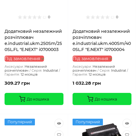
0
0
Додатковий незалежний
Додатковий незалежний
розчіплювач
розчіплювач
e.industrial.ukm.250Sm/25
e.industrial.ukm.400Sm/40
0SL.FL "E.NEXT" i0700003
0SL.F "E.NEXT" i0700004
Під замовлення
Під замовлення
Аксесуари:
Незалежний
Аксесуари:
Незалежний
розчеплювач
Серія:
Industrial
розчеплювач
Серія:
Industrial
Гарантія:
12 місяців
Гарантія:
12 місяців
309.27 грн
1 032.28 грн
До кошика
До кошика
Популярний
Популярний