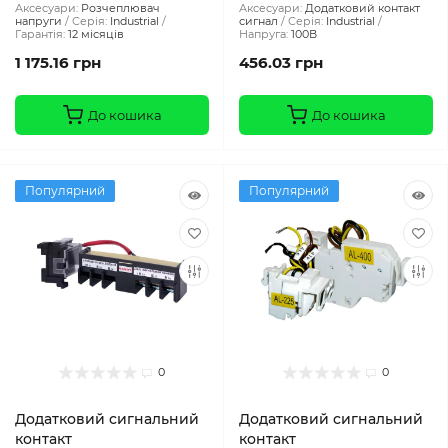
Аксесуари:
Розчеплювач
Аксесуари:
Додатковий контакт
напруги
Серія:
Industrial
сигнал
Серія:
Industrial
Гарантія:
12 місяців
Напруга:
100В
1 175.16 грн
456.03 грн
До кошика
До кошика
Популярний
Популярний
0
0
Додатковий сигнальний
Додатковий сигнальний
контакт
контакт