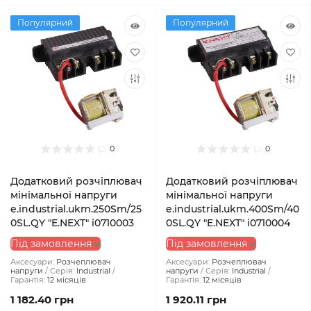
Популярний
Популярний
0
0
Додатковий розчіплювач
Додатковий розчіплювач
мінімальної напруги
мінімальної напруги
e.industrial.ukm.250Sm/25
e.industrial.ukm.400Sm/40
0SL.QY "E.NEXT" i0710003
0SL.QY "E.NEXT" i0710004
Під замовлення
Під замовлення
Аксесуари:
Розчеплювач
Аксесуари:
Розчеплювач
напруги
Серія:
Industrial
напруги
Серія:
Industrial
Гарантія:
12 місяців
Гарантія:
12 місяців
1 182.40 грн
1 920.11 грн