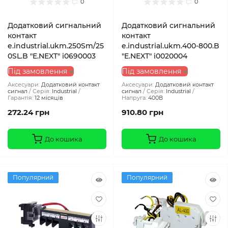
0
0
Додатковий сигнальний
Додатковий сигнальний
контакт
контакт
e.industrial.ukm.250Sm/25
e.industrial.ukm.400-800.B
0SL.B "E.NEXT" i0690003
"E.NEXT" i0020004
Під замовлення
Під замовлення
Аксесуари:
Додатковий контакт
Аксесуари:
Додатковий контакт
сигнал
Серія:
Industrial
сигнал
Серія:
Industrial
Гарантія:
12 місяців
Напруга:
400В
272.24 грн
910.80 грн
До кошика
До кошика
Популярний
Популярний