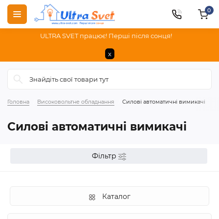
0
ULTRA SVET працює! Перші після сонця!
x
Головна
Високовольтне обладнання
Силові автоматичні вимикачі
Силові автоматичні вимикачі
Фільтр
Каталог