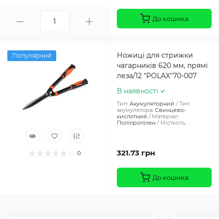
До кошика
Ножиці для стрижки
Популярний
чагарників 620 мм, прямі
леза/12 "POLAX"70-007
В наявності
Тип:
Акумуляторний
Тип
акумулятора:
Свинцево-
кислотний
Матеріал:
Поліпропілен
Місткість:
321.73 грн
0
До кошика