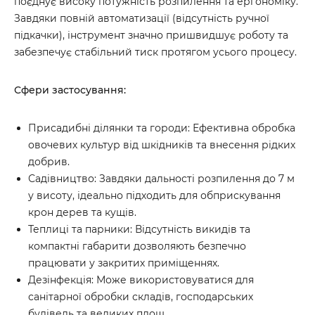
поєднує високу потужність розпилення та ергономіку.
Завдяки повній автоматизації (відсутність ручної
підкачки), інструмент значно пришвидшує роботу та
забезпечує стабільний тиск протягом усього процесу.
Сфери застосування:
Присадибні ділянки та городи: Ефективна обробка
овочевих культур від шкідників та внесення рідких
добрив.
Садівництво: Завдяки дальності розпилення до 7 м
у висоту, ідеально підходить для обприскування
крон дерев та кущів.
Теплиці та парники: Відсутність викидів та
компактні габарити дозволяють безпечно
працювати у закритих приміщеннях.
Дезінфекція: Може використовуватися для
санітарної обробки складів, господарських
будівель та великих площ.