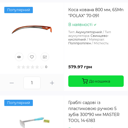
Коса кована 800 мм, 65Mn
Популярний
"POLAX" 70-091
В наявності
Тип:
Акумуляторний
Тип
акумулятора:
Свинцево-
кислотний
Матеріал:
Поліпропілен
Місткість:
579.97 грн
0
До кошика
Граблі садові із
Популярний
пластиковою ручкою 5
зубів 300*90 мм MASTER
TOOL 14-6183