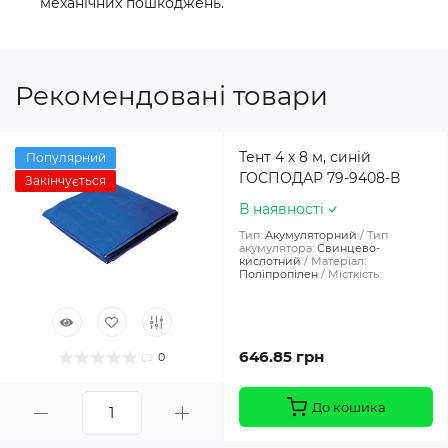
механічних пошкоджень.
Рекомендовані товари
Тент 4 х 8 м, синій
Популярний
ГОСПОДАР 79-9408-В
Закінчується
В наявності
Тип:
Акумуляторний
Тип
акумулятора:
Свинцево-
кислотний
Матеріал:
Поліпропілен
Місткість:
646.85 грн
0
До кошика