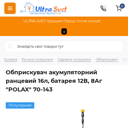
0
ULTRA SVET працює! Перші після сонця!
x
Головна
Ручний інструмент
Садовий інструмент
Обприскувачі
Об
Обприскувач акумуляторний
ранцевий 16л, батарея 12В, 8Аг
"POLAX" 70-143
Популярний