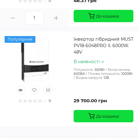
46.37 грн
0
До кошика
Інвертор гібридний MUST
Популярний
PV18-6048PRO II. 6000W.
48V
В наявності
Потужність:
500Вт
Вольт-ампер:
600ВА
Пікова потужність:
1000Вт
Вхідна напруга:
12В
29 700.00 грн
0
До кошика