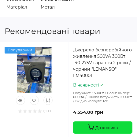
Матеріал
Метал
Рекомендовані товари
Джерело безперебійного
Популярний
живлення 500VA 300Вт
140-275V гарантія 2 роки /
чорний "LEMANSO"
LM40001
В наявності
Потужність:
500Вт
Вольт-ампер:
600ВА
Пікова потужність:
1000Вт
Вхідна напруга:
12В
0
4 554.00 грн
До кошика