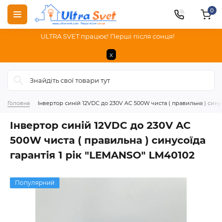
0
ULTRA SVET працює! Перші після сонця!
x
Головна
Інвертор синій 12VDC до 230V AC 500W чиста ( правильна ) сину
Інвертор синій 12VDC до 230V AC
500W чиста ( правильна ) синусоїда
гарантія 1 рік "LEMANSO" LM40102
Популярний