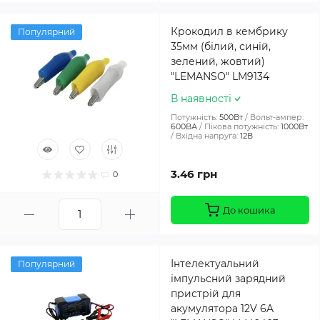
Крокодил в кембрику
Популярний
35мм (білий, синій,
зелений, жовтий)
"LEMANSO" LM9134
В наявності
Потужність:
500Вт
Вольт-ампер:
600ВА
Пікова потужність:
1000Вт
Вхідна напруга:
12В
3.46 грн
0
До кошика
Інтелектуальний
Популярний
імпульсний зарядний
пристрій для
акумулятора 12V 6A