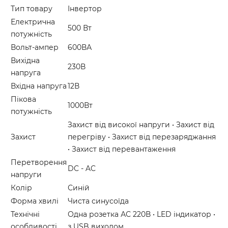
Тип товару
Інвертор
Електрична
500 Вт
потужність
Вольт-ампер
600ВА
Вихідна
230В
напруга
Вхідна напруга
12В
Пікова
1000Вт
потужність
Захист від високої напруги • Захист від
Захист
перегріву • Захист від перезаряджання
• Захист від перевантаження
Перетворення
DC - AC
напруги
Колір
Синій
Форма хвилі
Чиста синусоїда
Технічні
Одна розетка АС 220В • LED індикатор •
особливості
з USB виходом