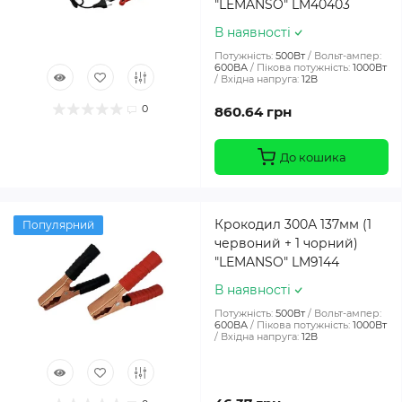
"LEMANSO" LM40403
В наявності
Потужність:
500Вт
Вольт-ампер:
600ВА
Пікова потужність:
1000Вт
Вхідна напруга:
12В
0
860.64 грн
До кошика
Крокодил 300А 137мм (1
Популярний
червоний + 1 чорний)
"LEMANSO" LM9144
В наявності
Потужність:
500Вт
Вольт-ампер:
600ВА
Пікова потужність:
1000Вт
Вхідна напруга:
12В